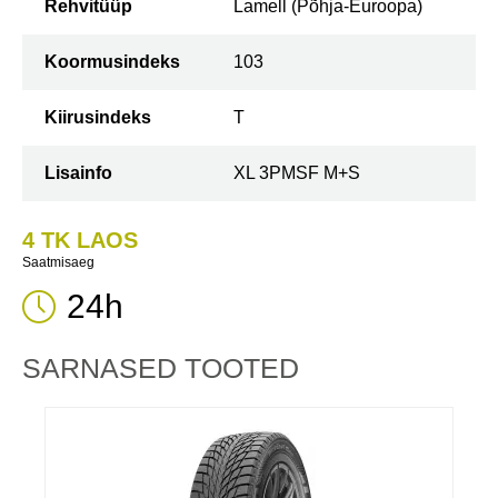
Rehvitüüp
Lamell (Põhja-Euroopa)
Koormusindeks
103
Kiirusindeks
T
Lisainfo
XL 3PMSF M+S
4 TK LAOS
Saatmisaeg
24h
SARNASED TOOTED