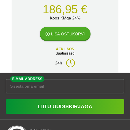
186,95 €
Koos KMga 24%
LISA OSTUKORVI
4 TK LAOS
Saatmisaeg
24h
E-MAIL ADDRESS
LIITU UUDISKIRJAGA