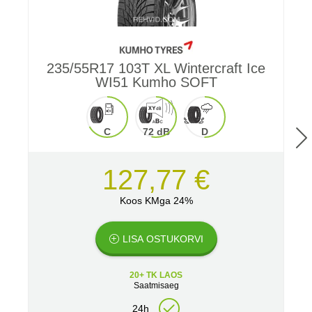
235/55R17 103T XL Wintercraft Ice
WI51 Kumho SOFT
C
72 dB
D
127,77 €
Koos KMga 24%
LISA OSTUKORVI
20+ TK LAOS
Saatmisaeg
24h