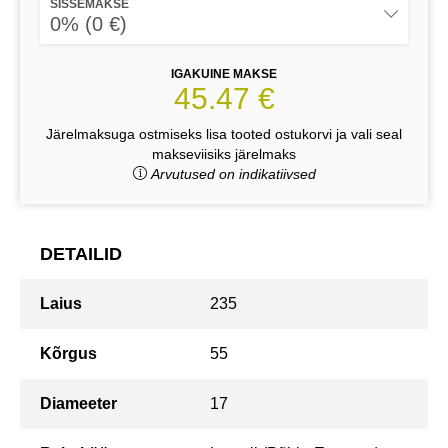
SISSEMAKSE
0% (0 €)
IGAKUINE MAKSE
45.47 €
Järelmaksuga ostmiseks lisa tooted ostukorvi ja vali seal
makseviisiks järelmaks
Arvutused on indikatiivsed
DETAILID
Laius
235
Kõrgus
55
Diameeter
17