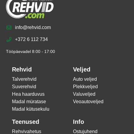
info@rehvid.com
+372 6 112 734
Tööpäevadel 8:00 - 17:00
Rehvid
Veljed
Talverehvid
Auto veljed
Suverehvid
Plekkveljed
Hea haarduvus
Valuveljed
Madal müratase
Veoautoveljed
Madal kütusekulu
Teenused
Info
Rehvivahetus
Ostujuhend