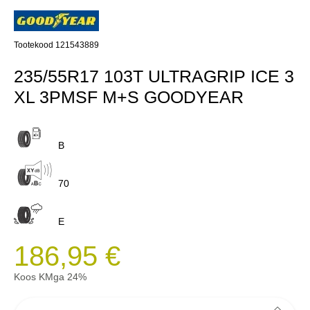
Tootekood 121543889
235/55R17 103T ULTRAGRIP ICE 3
XL 3PMSF M+S GOODYEAR
B
70
E
186,95 €
Koos KMga 24%