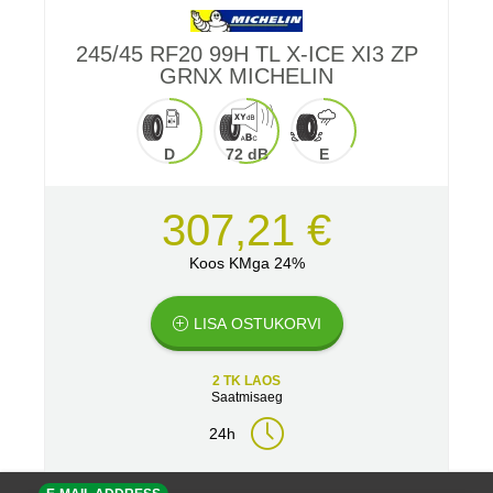
245/45 RF20 99H TL X-ICE XI3 ZP
GRNX MICHELIN
D
72 dB
E
307,21 €
Koos KMga 24%
LISA OSTUKORVI
2 TK LAOS
Saatmisaeg
24h