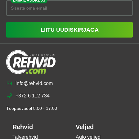
E-MAIL ADDRESS
LIITU UUDISKIRJAGA
info@rehvid.com
+372 6 112 734
Tööpäevadel 8:00 - 17:00
Rehvid
Veljed
Talverehvid
Auto veljed