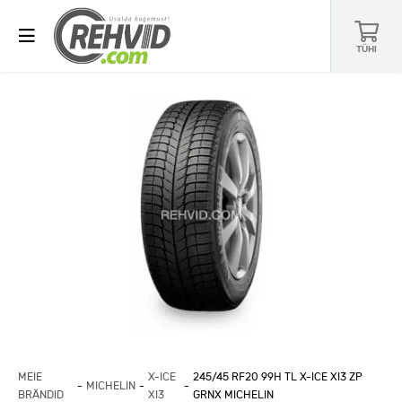
TÜHI
MEIE
X-ICE
245/45 RF20 99H TL X-ICE XI3 ZP
MICHELIN
BRÄNDID
XI3
GRNX MICHELIN