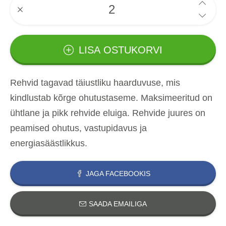
LISA OSTUKORVI
Rehvid tagavad täiustliku haarduvuse, mis
kindlustab kõrge ohutustaseme. Maksimeeritud on
ühtlane ja pikk rehvide eluiga. Rehvide juures on
peamised ohutus, vastupidavus ja
energiasäästlikkus.
JAGA FACEBOOKIS
SAADA EMAILIGA