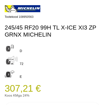
Tootekood 108950563
245/45 RF20 99H TL X-ICE XI3 ZP
GRNX MICHELIN
D
72
E
307,21 €
Koos KMga 24%