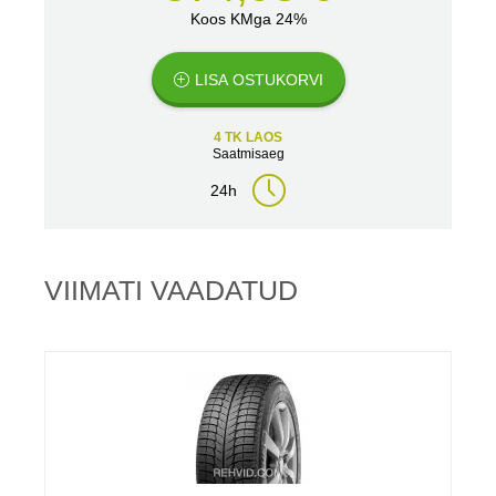
Koos KMga 24%
LISA OSTUKORVI
4 TK LAOS
Saatmisaeg
24h
VIIMATI VAADATUD