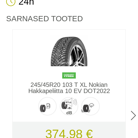
24h
SARNASED TOOTED
245/45R20 103 T XL Nokian
2
Hakkapeliitta 10 EV DOT2022
dB
374,98 €