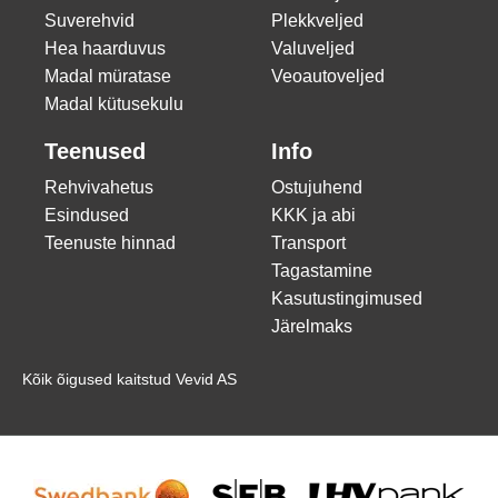
Suverehvid
Plekkveljed
Hea haarduvus
Valuveljed
Madal müratase
Veoautoveljed
Madal kütusekulu
Teenused
Info
Rehvivahetus
Ostujuhend
Esindused
KKK ja abi
Teenuste hinnad
Transport
Tagastamine
Kasutustingimused
Järelmaks
Kõik õigused kaitstud Vevid AS