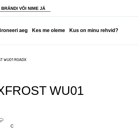
Broneeri aeg
Kes me oleme
Kus on minu rehvid?
ST WU01 ROADX
RXFROST WU01
C