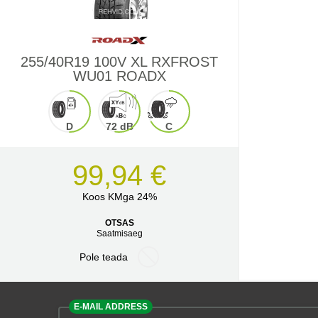
255/40R19 100V XL RXFROST
WU01 ROADX
D
72 dB
C
99,94 €
Koos KMga 24%
OTSAS
Saatmisaeg
Pole teada
E-MAIL ADDRESS