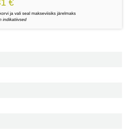
31 €
orvi ja vali seal makseviisiks järelmaks
 indikatiivsed