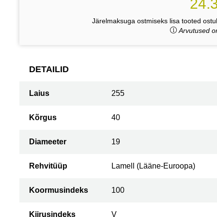
24.
Järelmaksuga ostmiseks lisa tooted ostuk
Arvutused on
DETAILID
Laius
255
Kõrgus
40
Diameeter
19
Rehvitüüp
Lamell (Lääne-Euroopa)
Koormusindeks
100
Kiirusindeks
V