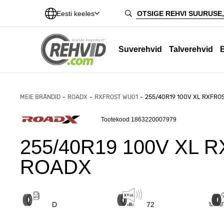
Eesti keeles
Suverehvid
Talverehvid
MEIE BRÄNDID
ROADX
RXFROST WU01
255/40R19 100V XL RXFRO
Tootekood 1863220007979
255/40R19 100V XL 
ROADX
D
72