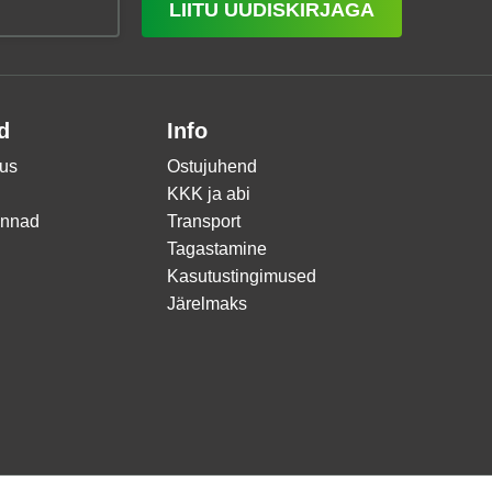
LIITU UUDISKIRJAGA
d
Info
us
Ostujuhend
KKK ja abi
innad
Transport
Tagastamine
Kasutustingimused
Järelmaks