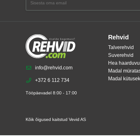
Rehvid
Talverehvid
Suverehvid
Hea haarduvu
info@rehvid.com
Madal mürata
Madal kütusek
+372 6 112 734
Tööpäevadel 8:00 - 17:00
Kõik õigused kaitstud Vevid AS