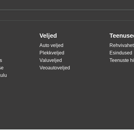
Veljed
Teenuse
Auto veljed
Rehvivahet
Plekkveljed
Esindused
s
Valuveljed
Teenuste h
se
Veoautoveljed
ulu