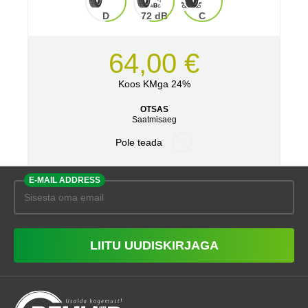
D
72 dB
C
64,00 €
Koos KMga 24%
OTSAS
Saatmisaeg
Pole teada
E-MAIL ADDRESS
LIITU UUDISKIRJAGA