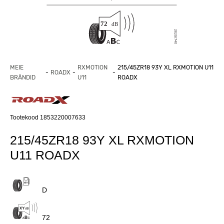
MEIE
RXMOTION
215/45ZR18 93Y XL RXMOTION U11
ROADX
BRÄNDID
U11
ROADX
Tootekood 1853220007633
215/45ZR18 93Y XL RXMOTION
U11 ROADX
D
72