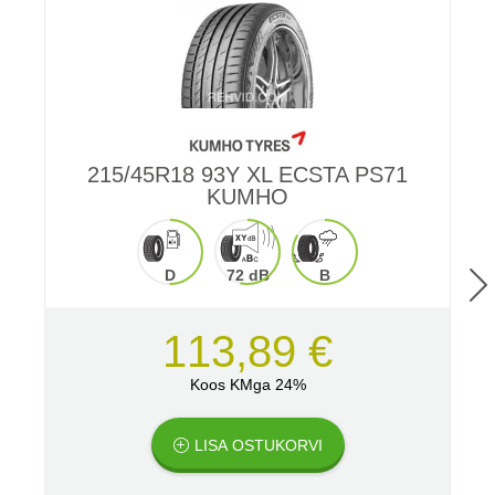
215/45R18 93Y XL ECSTA PS71
KUMHO
D
72 dB
B
113,89 €
Koos KMga 24%
LISA OSTUKORVI