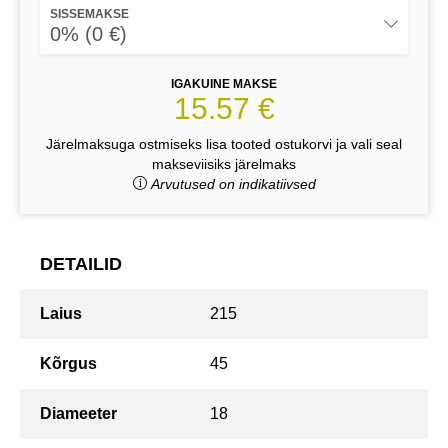
SISSEMAKSE
0% (0 €)
IGAKUINE MAKSE
15.57 €
Järelmaksuga ostmiseks lisa tooted ostukorvi ja vali seal
makseviisiks järelmaks
Arvutused on indikatiivsed
DETAILID
Laius
215
Kõrgus
45
Diameeter
18