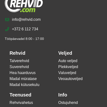
info@rehvid.com
+372 6 112 734
Tööpäevadel 8:00 - 17:00
Rehvid
Veljed
Talverehvid
Auto veljed
Suverehvid
Plekkveljed
Hea haarduvus
Valuveljed
Madal müratase
Veoautoveljed
Madal kütusekulu
Teenused
Info
Rehvivahetus
Ostujuhend