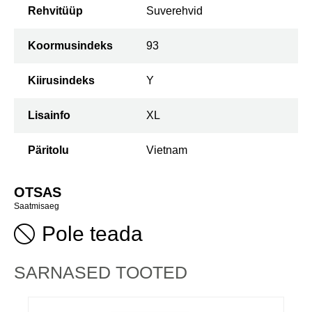
Rehvitüüp
Suverehvid
Koormusindeks
93
Kiirusindeks
Y
Lisainfo
XL
Päritolu
Vietnam
OTSAS
Saatmisaeg
Pole teada
SARNASED TOOTED