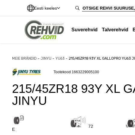
Eesti keeles
Suverehvid
Talverehvid
MEIE BRÄNDID
JINYU
YU63
215/45ZR18 93Y XL GALLOPRO YU63 J
Tootekood 1663229005100
215/45ZR18 93Y XL 
JINYU
72
E