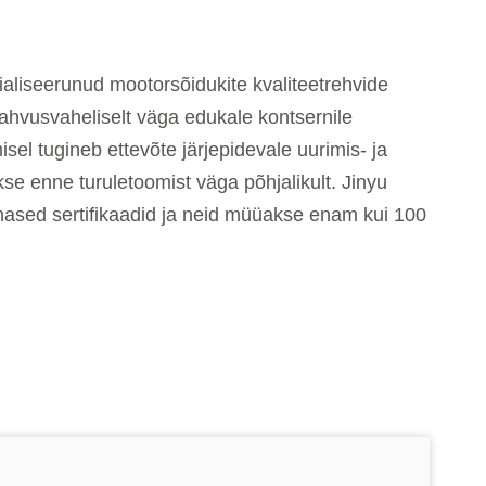
sialiseerunud mootorsõidukite kvaliteetrehvide
ahvusvaheliselt väga edukale kontsernile
el tugineb ettevõte järjepidevale uurimis- ja
se enne turuletoomist väga põhjalikult. Jinyu
hased sertifikaadid ja neid müüakse enam kui 100