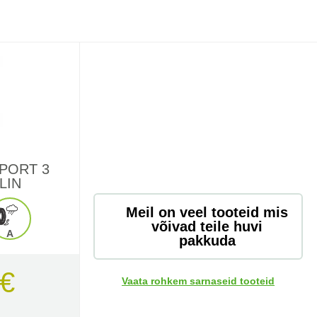
SPORT 3
LIN
Meil on veel tooteid mis
võivad teile huvi
A
pakkuda
 €
Vaata rohkem sarnaseid tooteid