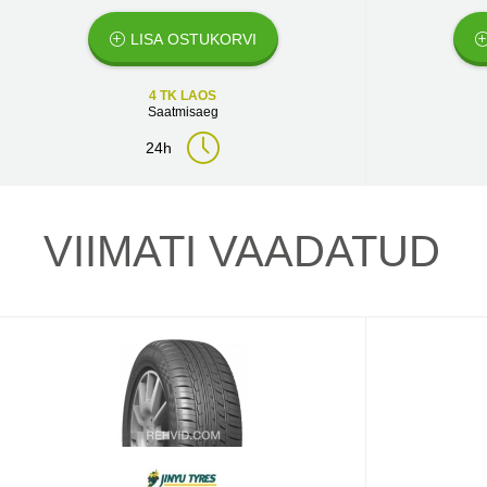
LISA OSTUKORVI
4 TK LAOS
Saatmisaeg
24h
VIIMATI VAADATUD