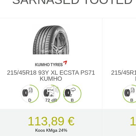
215/45R18 93Y XL ECSTA PS71
215/45R
KUMHO
D
72 dB
B
B
113,89 €
1
Koos KMga 24%