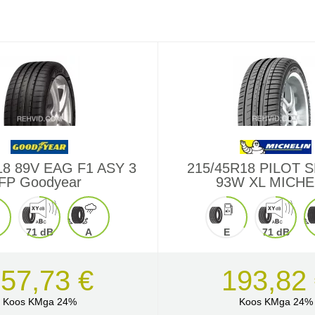
18 89V EAG F1 ASY 3
215/45R18 PILOT 
FP Goodyear
93W XL MICHE
71 dB
A
E
71 dB
57,73 €
193,82
Koos KMga 24%
Koos KMga 24%