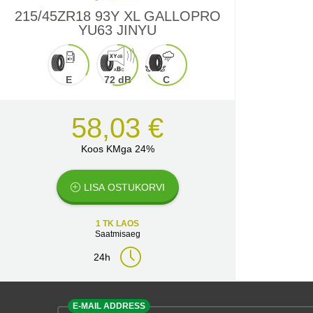
215/45ZR18 93Y XL GALLOPRO
YU63 JINYU
E
72 dB
C
58,03 €
Koos KMga 24%
LISA OSTUKORVI
1 TK LAOS
Saatmisaeg
24h
E-MAIL ADDRESS