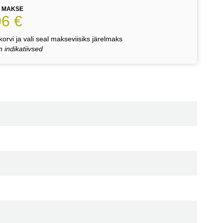
E MAKSE
06 €
orvi ja vali seal makseviisiks järelmaks
 indikatiivsed