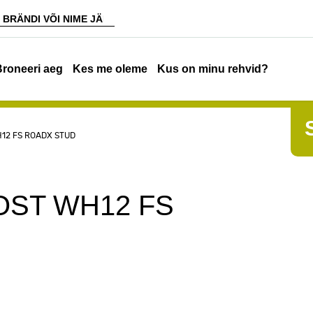
Broneeri aeg
Kes me oleme
Kus on minu rehvid?
H12 FS ROADX STUD
OST WH12 FS