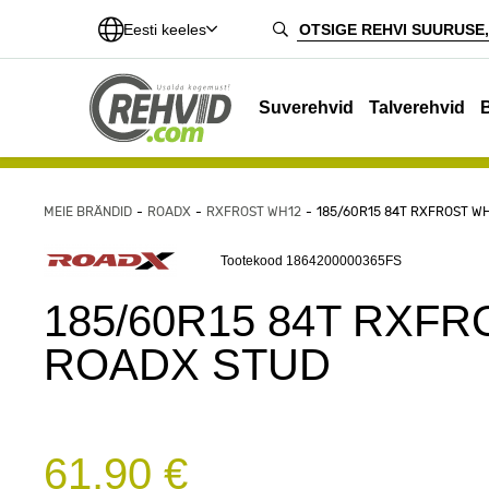
Eesti keeles
Suverehvid
Talverehvid
MEIE BRÄNDID
ROADX
RXFROST WH12
185/60R15 84T RXFROST W
Tootekood 1864200000365FS
185/60R15 84T RXFR
ROADX STUD
61,90 €