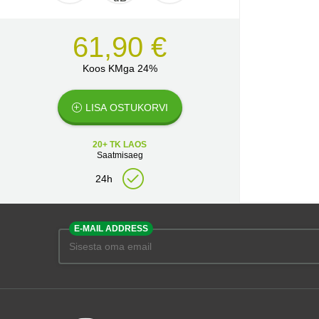
61,90 €
Koos KMga 24%
LISA OSTUKORVI
20+ TK LAOS
Saatmisaeg
24h
E-MAIL ADDRESS