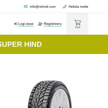
info@rehvid.com
Helista meile
Logi sisse
Registreeru
TÜHI
SUPER HIND