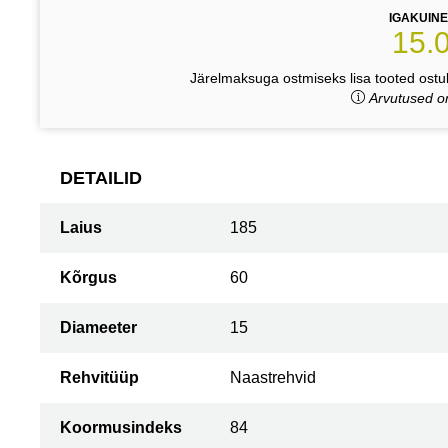
IGAKUIN
15.
Järelmaksuga ostmiseks lisa tooted ostuk
Arvutused on
DETAILID
Laius
185
Kõrgus
60
Diameeter
15
Rehvitüüp
Naastrehvid
Koormusindeks
84