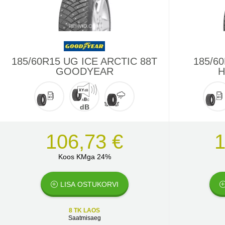
185/60R15 UG ICE ARCTIC 88T
185/60
GOODYEAR
H
dB
106,73 €
1
Koos KMga 24%
LISA OSTUKORVI
8 TK LAOS
Saatmisaeg