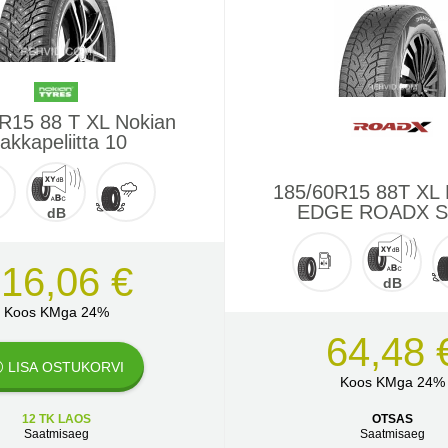
R15 88 T XL Nokian
akkapeliitta 10
185/60R15 88T XL
EDGE ROADX 
dB
16,06 €
dB
Koos KMga 24%
64,48 
LISA OSTUKORVI
Koos KMga 24%
12 TK LAOS
OTSAS
Saatmisaeg
Saatmisaeg