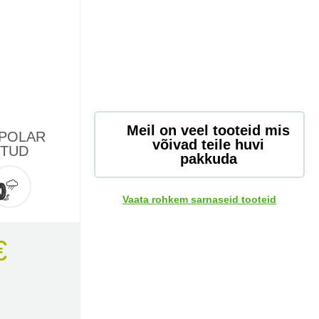
Meil on veel tooteid mis
 POLAR
võivad teile huvi
STUD
pakkuda
Vaata rohkem sarnaseid tooteid
€