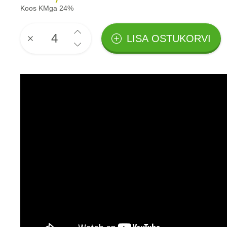
Koos KMga 24%
LISA OSTUKORVI