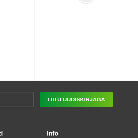
LIITU UUDISKIRJAGA
d
Info