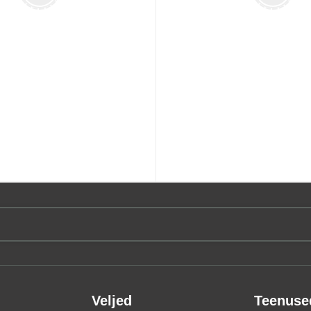
Veljed
Teenuse