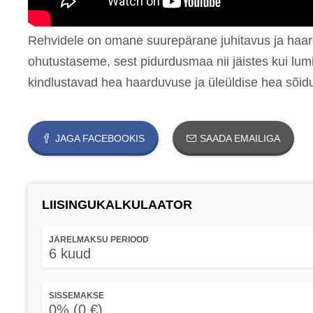
Rehvidele on omane suurepärane juhitavus ja haard
ohutustaseme, sest pidurdusmaa nii jäistes kui lum
kindlustavad hea haarduvuse ja üleüldise hea sõi
JAGA FACEBOOKIS
SAADA EMAILIGA
LIISINGUKALKULAATOR
JÄRELMAKSU PERIOOD
6 kuud
SISSEMAKSE
0% (0 €)