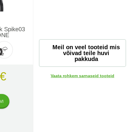
k Spike03
ONE
Meil on veel tooteid mis
võivad teile huvi
pakkuda
 €
Vaata rohkem sarnaseid tooteid
VI