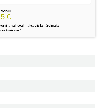
E MAKSE
25 €
orvi ja vali seal makseviisiks järelmaks
 indikatiivsed