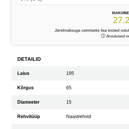
IGAKUIN
27.
Järelmaksuga ostmiseks lisa tooted ostuk
Arvutused on
DETAILID
Laius
195
Kõrgus
65
Diameeter
15
Rehvitüüp
Naastrehvid