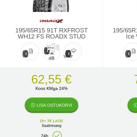
195/65R15 91T RXFROST
195/65R1
WH12 FS ROADX STUD
Ice
dB
62,55 €
Koos KMga 24%
LISA OSTUKORVI
20+ TK LAOS
Saatmisaeg
24h