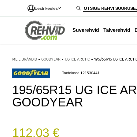
Eesti keeles
Suverehvid
Talverehvid
MEIE BRÄNDID
GOODYEAR
UG ICE ARCTIC
195/65R15 UG ICE ARCT
Tootekood 121530441
195/65R15 UG ICE AR
GOODYEAR
112,03 €