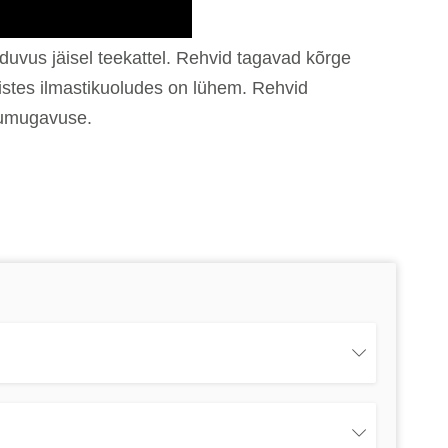
uvus jäisel teekattel. Rehvid tagavad kõrge
istes ilmastikuoludes on lühem. Rehvid
dumugavuse.