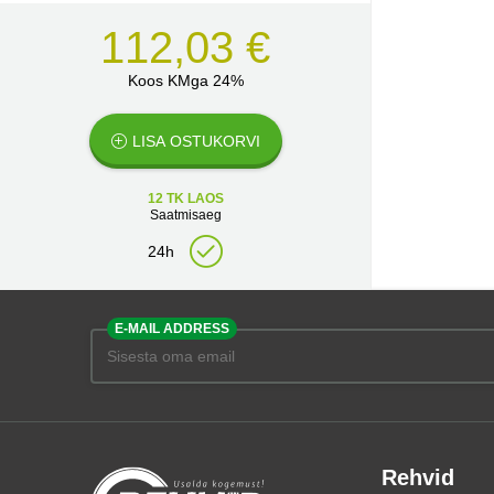
112,03 €
Koos KMga 24%
LISA OSTUKORVI
12 TK LAOS
Saatmisaeg
24h
E-MAIL ADDRESS
Rehvid