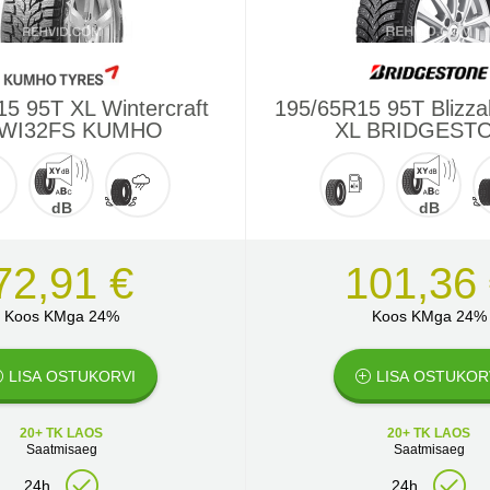
5 95T XL Wintercraft
195/65R15 95T Blizza
 WI32FS KUMHO
XL BRIDGEST
dB
dB
72,91 €
101,36
Koos KMga 24%
Koos KMga 24%
LISA OSTUKORVI
LISA OSTUKOR
20+ TK LAOS
20+ TK LAOS
Saatmisaeg
Saatmisaeg
24h
24h