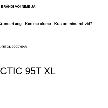
Broneeri aeg
Kes me oleme
Kus on minu rehvid?
IC 95T XL GOODYEAR
CTIC 95T XL