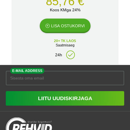
85,76 €
Koos KMga 24%
LISA OSTUKORVI
20+ TK LAOS
Saatmisaeg
24h
E-MAIL ADDRESS
LIITU UUDISKIRJAGA