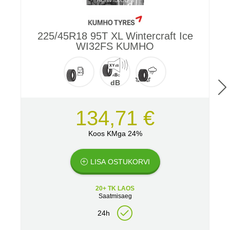
225/45R18 95T XL Wintercraft Ice
WI32FS KUMHO
dB
134,71 €
Koos KMga 24%
LISA OSTUKORVI
20+ TK LAOS
Saatmisaeg
24h