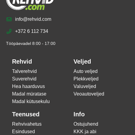
info@rehvid.com
+372 6 112 734
Tööpäevadel 8:00 - 17:00
Rehvid
Veljed
Talverehvid
Auto veljed
Suverehvid
Plekkveljed
Hea haarduvus
Valuveljed
Madal müratase
Veoautoveljed
Madal kütusekulu
Teenused
Info
Rehvivahetus
Ostujuhend
Esindused
KKK ja abi