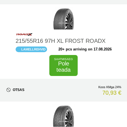
215/55R16 97H XL FROST ROADX
20+ pcs arriving on 17.08.2026
LAMELLREHVID
SAATMISAEG
Pole
teada
Koos KMga 24%
OTSAS
70,93 €