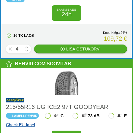
SAATMISAEG
24h
Koos KMga 24%
16 TK LAOS
109,72 €
LISA OSTUKORVI
REHVID.COM SOOVITAB
215/55R16 UG ICE2 97T GOODYEAR
C
73 dB
E
LAMELLREHVID
Check EU-label