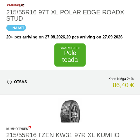
215/55R16 97T XL POLAR EDGE ROADX
STUD
NAAST
20+ pcs arriving on 27.08.2026
,20 pcs arriving on 27.09.2026
SAATMISAEG
Pole
teada
Koos KMga 24%
OTSAS
86,40 €
215/55R16 I'ZEN KW31 97R XL KUMHO