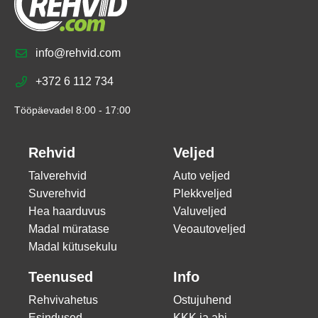
info@rehvid.com
+372 6 112 734
Tööpäevadel 8:00 - 17:00
Rehvid
Veljed
Talverehvid
Auto veljed
Suverehvid
Plekkveljed
Hea haarduvus
Valuveljed
Madal müratase
Veoautoveljed
Madal kütusekulu
Teenused
Info
Rehvivahetus
Ostujuhend
Esindused
KKK ja abi