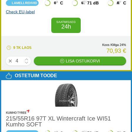
C
71 dB
C
LAMELLREHVID
Check EU-label
SAATMISAEG
24h
Koos KMga 24%
9 TK LAOS
70,93 €
LISA OSTUKORVI
OSTETUIM TOODE
215/55R16 97T XL Wintercraft Ice WI51
Kumho SOFT