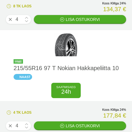
Koos KMga 24%
8 TK LAOS
134,37 €
LISA OSTUKORVI
215/55R16 97 T Nokian Hakkapeliitta 10
NAAST
SAATMISAEG
24h
Koos KMga 24%
4 TK LAOS
177,84 €
LISA OSTUKORVI