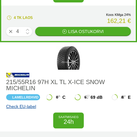
Koos KMga 24%
4 TK LAOS
162,21 €
LISA OSTUKORVI
215/55R16 97H XL TL X-ICE SNOW
MICHELIN
C
69 dB
E
LAMELLREHVID
Check EU-label
SAATMISAEG
24h