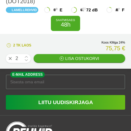
(DOT2018)
E
72 dB
F
LAMELLREHVID
SAATMISAEG
48h
Koos KMga 24%
2 TK LAOS
75,75 €
LISA OSTUKORVI
E-MAIL ADDRESS
LIITU UUDISKIRJAGA