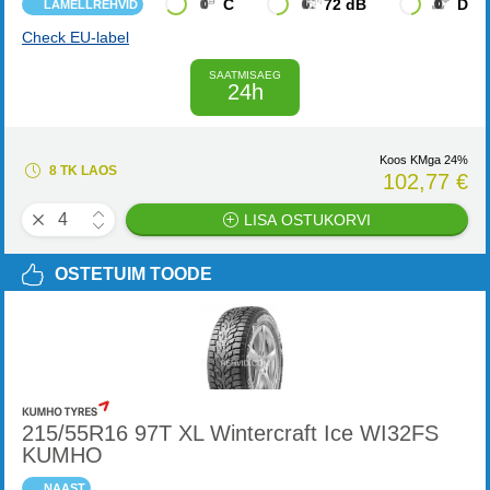
C
72 dB
D
LAMELLREHVID
Check EU-label
SAATMISAEG
24h
Koos KMga 24%
8 TK LAOS
102,77 €
LISA OSTUKORVI
OSTETUIM TOODE
215/55R16 97T XL Wintercraft Ice WI32FS
KUMHO
NAAST