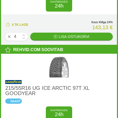
SAATMISAEG
24h
Koos KMga 24%
4 TK LAOS
143,13 €
LISA OSTUKORVI
REHVID.COM SOOVITAB
215/55R16 UG ICE ARCTIC 97T XL
GOODYEAR
NAAST
SAATMISAEG
24h