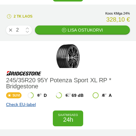
Koos KMga 24%
2 TK LAOS
328,10 €
LISA OSTUKORVI
245/35R20 95Y Potenza Sport XL RP *
Bridgestone
D
69 dB
A
SUVI
Check EU-label
SAATMISAEG
24h