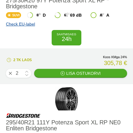
275/30R20 97Y Potenza Sport XL RP *
Bridgestone
D
69 dB
A
SUVI
Check EU-label
SAATMISAEG
24h
Koos KMga 24%
2 TK LAOS
305,78 €
LISA OSTUKORVI
295/40R21 111Y Potenza Sport XL RP NE0
Enliten Bridgestone