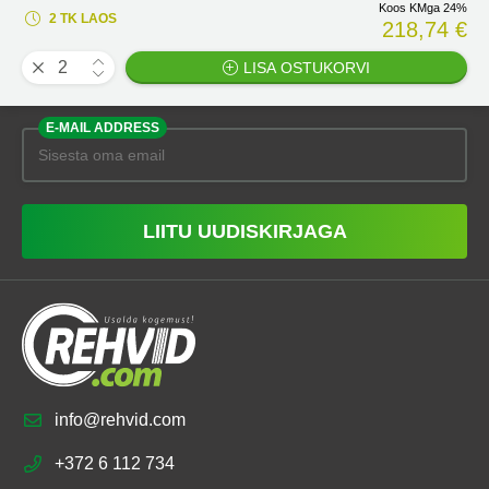
Koos KMga 24%
2 TK LAOS
218,74 €
LISA OSTUKORVI
E-MAIL ADDRESS
LIITU UUDISKIRJAGA
info@rehvid.com
+372 6 112 734