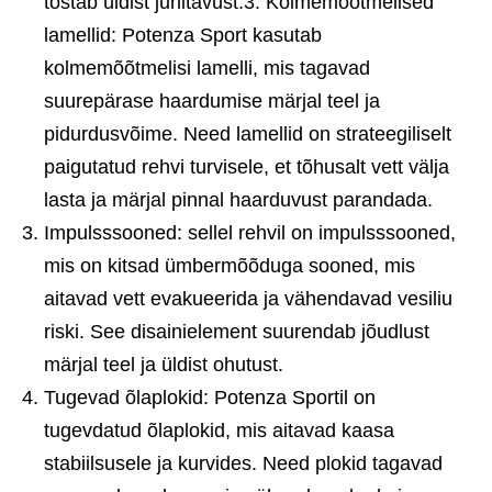
tõstab üldist juhitavust.3. Kolmemõõtmelised
lamellid: Potenza Sport kasutab
kolmemõõtmelisi lamelli, mis tagavad
suurepärase haardumise märjal teel ja
pidurdusvõime. Need lamellid on strateegiliselt
paigutatud rehvi turvisele, et tõhusalt vett välja
lasta ja märjal pinnal haarduvust parandada.
Impulsssooned: sellel rehvil on impulsssooned,
mis on kitsad ümbermõõduga sooned, mis
aitavad vett evakueerida ja vähendavad vesiliu
riski. See disainielement suurendab jõudlust
märjal teel ja üldist ohutust.
Tugevad õlaplokid: Potenza Sportil on
tugevdatud õlaplokid, mis aitavad kaasa
stabiilsusele ja kurvides. Need plokid tagavad