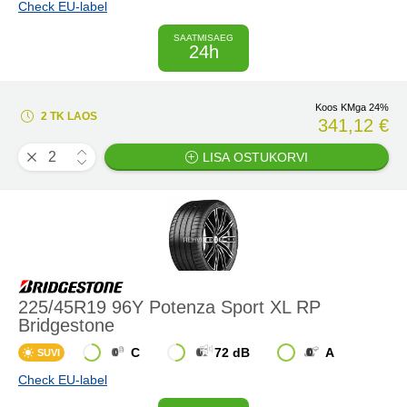
Check EU-label
SAATMISAEG
24h
Koos KMga 24%
2 TK LAOS
341,12 €
LISA OSTUKORVI
225/45R19 96Y Potenza Sport XL RP
Bridgestone
C
72 dB
A
SUVI
Check EU-label