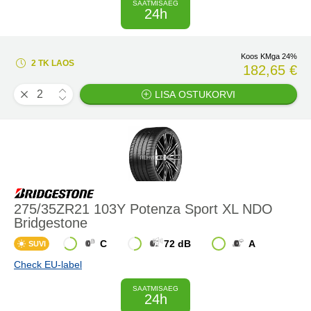
SAATMISAEG
24h
Koos KMga 24%
2 TK LAOS
182,65 €
LISA OSTUKORVI
275/35ZR21 103Y Potenza Sport XL NDO
Bridgestone
C
72 dB
A
SUVI
Check EU-label
SAATMISAEG
24h