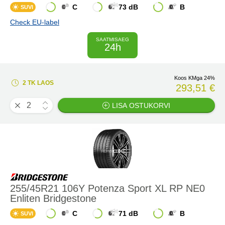
C
73 dB
B
SUVI
Check EU-label
SAATMISAEG
24h
Koos KMga 24%
2 TK LAOS
293,51 €
LISA OSTUKORVI
255/45R21 106Y Potenza Sport XL RP NE0
Enliten Bridgestone
C
71 dB
B
SUVI