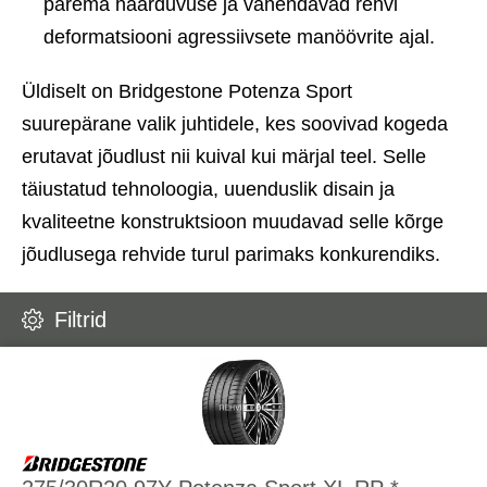
parema haarduvuse ja vähendavad rehvi
deformatsiooni agressiivsete manöövrite ajal.
Üldiselt on Bridgestone Potenza Sport
suurepärane valik juhtidele, kes soovivad kogeda
erutavat jõudlust nii kuival kui märjal teel. Selle
täiustatud tehnoloogia, uuenduslik disain ja
kvaliteetne konstruktsioon muudavad selle kõrge
jõudlusega rehvide turul parimaks konkurendiks.
Filtrid