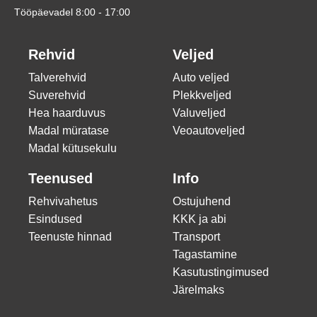
Tööpäevadel 8:00 - 17:00
Rehvid
Veljed
Talverehvid
Auto veljed
Suverehvid
Plekkveljed
Hea haarduvus
Valuveljed
Madal müratase
Veoautoveljed
Madal kütusekulu
Teenused
Info
Rehvivahetus
Ostujuhend
Esindused
KKK ja abi
Teenuste hinnad
Transport
Tagastamine
Kasutustingimused
Järelmaks