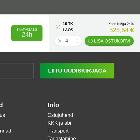
10 TK
Koos KMga 24%
525,54 €
SAATMISAEG
LAOS
24h
LISA OSTUKORVI
LIITU UUDISKIRJAGA
d
Info
us
Ostujuhend
KKK ja abi
innad
Transport
Tagastamine