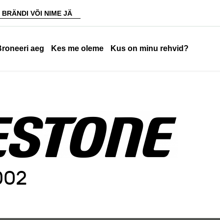
Broneeri aeg
Kes me oleme
Kus on minu rehvid?
002