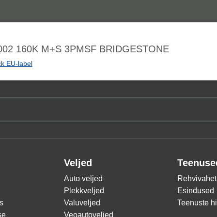
 002 160K M+S 3PMSF BRIDGESTONE
k EU-label
Veljed
Teenuse
Auto veljed
Rehvivahet
Plekkveljed
Esindused
s
Valuveljed
Teenuste h
se
Veoautoveljed