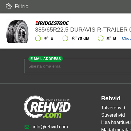
Filtrid
385/65R22,5 DURAVIS R-TRAILER
B
70 dB
B
Chec
E-MAIL ADDRESS
Rehvid
Talverehvid
Suverehvid
Hea haarduvu
info@rehvid.com
Madal mürata