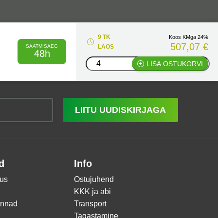
9 TK
Koos KMga 24%
507,07 €
SAATMISAEG
LAOS
48h
LISA OSTUKORVI
LIITU UUDISKIRJAGA
d
Info
us
Ostujuhend
KKK ja abi
innad
Transport
Tagastamine