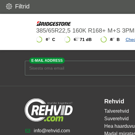
Filtrid
385/65R22,5 160K R168+ M+S 3
C
71 dB
B
Chec
E-MAIL ADDRESS
Rehvid
Talverehvid
Suverehvid
Hea haarduvu
info@rehvid.com
Madal mürata