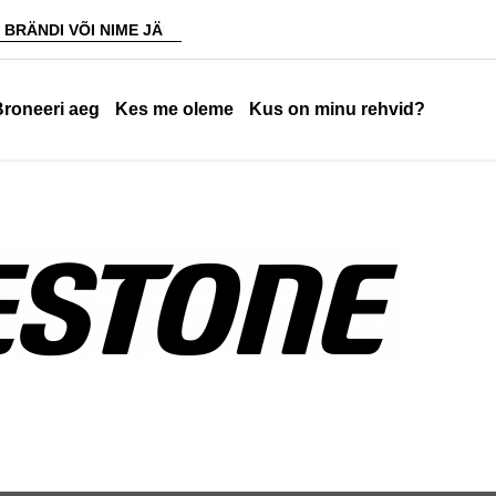
Broneeri aeg
Kes me oleme
Kus on minu rehvid?