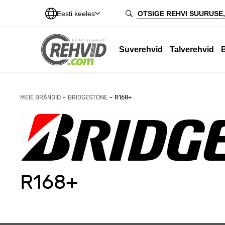
Eesti keeles
Suverehvid
Talverehvid
MEIE BRÄNDID
BRIDGESTONE
R168+
R168+