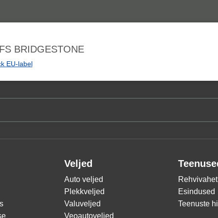
PMFS BRIDGESTONE
k EU-label
Veljed
Teenuse
Auto veljed
Rehvivahet
Plekkveljed
Esindused
s
Valuveljed
Teenuste h
se
Veoautoveljed