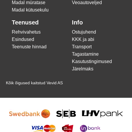
Madal müratase
Veoautoveljed
Madal kütusekulu
Teenused
Info
Rehvivahetus
Ostujuhend
Esindused
KKK ja abi
Teenuste hinnad
Transport
Tagastamine
Kasutustingimused
Järelmaks
Kõik õigused kaitstud Vevid AS