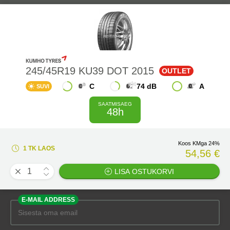
245/45R19 KU39 DOT 2015
OUTLET
C
74 dB
A
SUVI
SAATMISAEG
48h
Koos KMga 24%
1 TK LAOS
54,56 €
LISA OSTUKORVI
E-MAIL ADDRESS