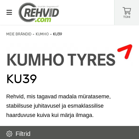
TÜHI
MEIE BRÄNDID
KUMHO
KU39
KU39
Rehvid, mis tagavad madala mürataseme,
stabiilsuse juhitavusel ja esmaklassilise
haarduvuse kuiva kui märja ilmaga.
Filtrid