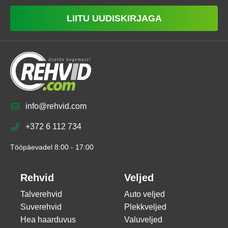
LIITU UUDISKIRJAGA
info@rehvid.com
+372 6 112 734
Tööpäevadel 8:00 - 17:00
Rehvid
Veljed
Talverehvid
Auto veljed
Suverehvid
Plekkveljed
Hea haarduvus
Valuveljed