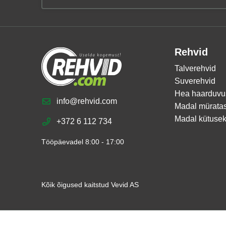
Rehvid
Talverehvid
Suverehvid
Hea haarduvu
info@rehvid.com
Madal mürata
Madal kütusek
+372 6 112 734
Tööpäevadel 8:00 - 17:00
Kõik õigused kaitstud Vevid AS