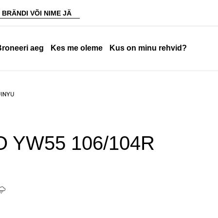
Broneeri aeg
Kes me oleme
Kus on minu rehvid?
JINYU
 YW55 106/104R