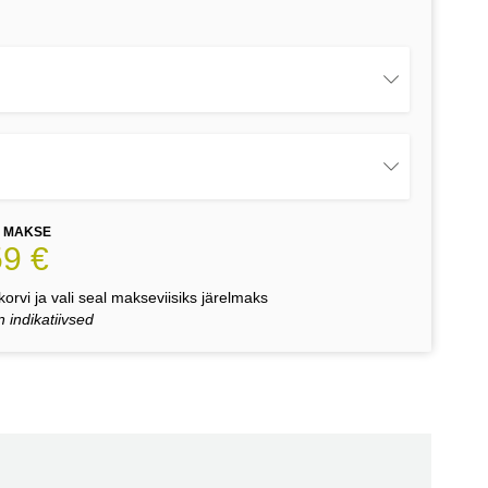
E MAKSE
59 €
orvi ja vali seal makseviisiks järelmaks
 indikatiivsed