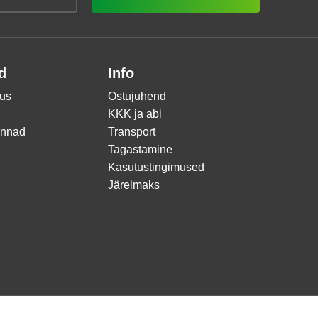
d
Info
us
Ostujuhend
KKK ja abi
innad
Transport
Tagastamine
Kasutustingimused
Järelmaks