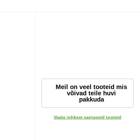
Meil on veel tooteid mis
võivad teile huvi
pakkuda
Vaata rohkem sarnaseid tooteid