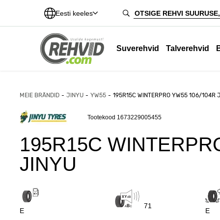
Eesti keeles
Suverehvid
Talverehvid
MEIE BRÄNDID
JINYU
YW55
195R15C WINTERPRO YW55 106/104R 
Tootekood 1673229005455
195R15C WINTERPRO
JINYU
71
E
E