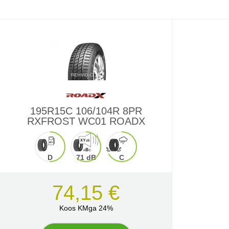
195R15C 106/104R 8PR
RXFROST WC01 ROADX
D
71 dB
C
74,15 €
Koos KMga 24%