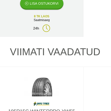
LISA OSTUKORVI
8 TK LAOS
Saatmisaeg
24h
VIIMATI VAADATUD