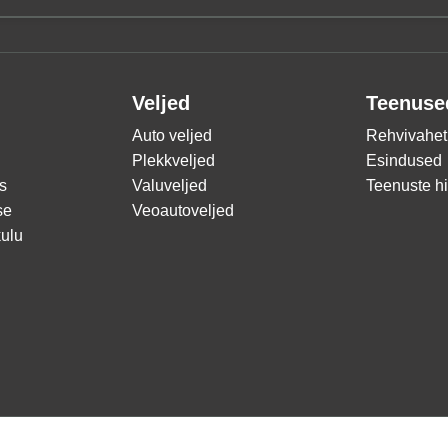
Veljed
Teenuse
Auto veljed
Rehvivahet
Plekkveljed
Esindused
s
Valuveljed
Teenuste h
se
Veoautoveljed
ulu