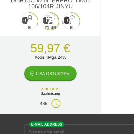
195R15C WINTERPRO YW55
106/104R JINYU
E
71 dB
E
59,97 €
Koos KMga 24%
LISA OSTUKORVI
2 TK LAOS
Saatmisaeg
48h
E-MAIL ADDRESS