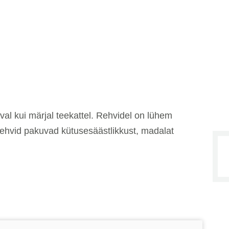
al kui märjal teekattel. Rehvidel on lühem
ehvid pakuvad kütusesäästlikkust, madalat