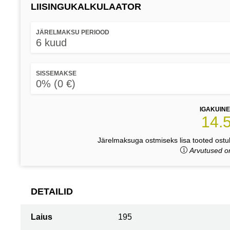
LIISINGUKALKULAATOR
JÄRELMAKSU PERIOOD
6 kuud
SISSEMAKSE
0% (0 €)
IGAKUIN
14.
Järelmaksuga ostmiseks lisa tooted ostuk
Arvutused on
DETAILID
Laius
195