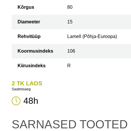
Kõrgus
80
Diameeter
15
Rehvitüüp
Lamell (Põhja-Euroopa)
Koormusindeks
106
Kiirusindeks
R
2 TK LAOS
Saatmisaeg
48h
SARNASED TOOTED