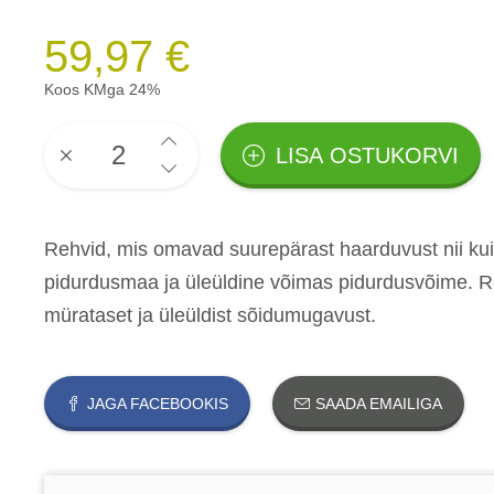
59,97 €
Koos KMga 24%
LISA OSTUKORVI
Rehvid, mis omavad suurepärast haarduvust nii kuiv
pidurdusmaa ja üleüldine võimas pidurdusvõime. R
mürataset ja üleüldist sõidumugavust.
JAGA FACEBOOKIS
SAADA EMAILIGA