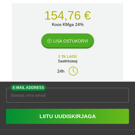
154,76 €
Koos KMga 24%
LISA OSTUKORVI
2 TK LAOS
Saatmisaeg
24h
E-MAIL ADDRESS
LIITU UUDISKIRJAGA