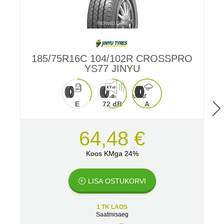
185/75R16C 104/102R CROSSPRO
YS77 JINYU
E
72 dB
A
64,48 €
Koos KMga 24%
LISA OSTUKORVI
1 TK LAOS
Saatmisaeg