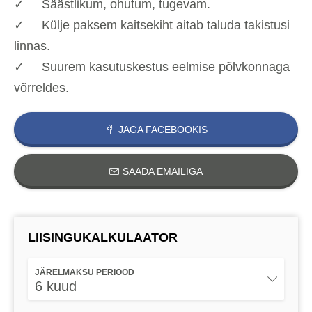
✓ Säästlikum, ohutum, tugevam.
✓ Külje paksem kaitsekiht aitab taluda takistusi
linnas.
✓ Suurem kasutuskestus eelmise põlvkonnaga
võrreldes.
JAGA FACEBOOKIS
SAADA EMAILIGA
LIISINGUKALKULAATOR
JÄRELMAKSU PERIOOD
6 kuud