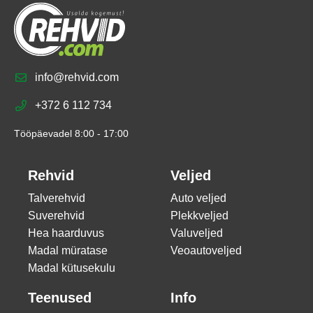
info@rehvid.com
+372 6 112 734
Tööpäevadel 8:00 - 17:00
Rehvid
Veljed
Talverehvid
Auto veljed
Suverehvid
Plekkveljed
Hea haarduvus
Valuveljed
Madal müratase
Veoautoveljed
Madal kütusekulu
Teenused
Info