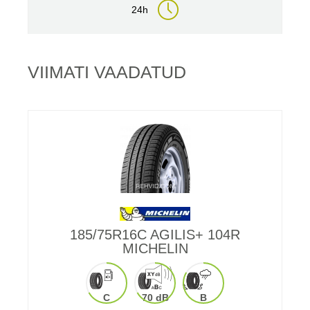
24h
VIIMATI VAADATUD
185/75R16C AGILIS+ 104R
MICHELIN
C
70 dB
B