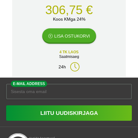
306,75 €
Koos KMga 24%
LISA OSTUKORVI
4 TK LAOS
Saatmisaeg
24h
E-MAIL ADDRESS
LIITU UUDISKIRJAGA