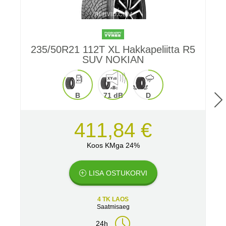
235/50R21 112T XL Hakkapeliitta R5
SUV NOKIAN
B
71 dB
D
411,84 €
Koos KMga 24%
LISA OSTUKORVI
4 TK LAOS
Saatmisaeg
24h