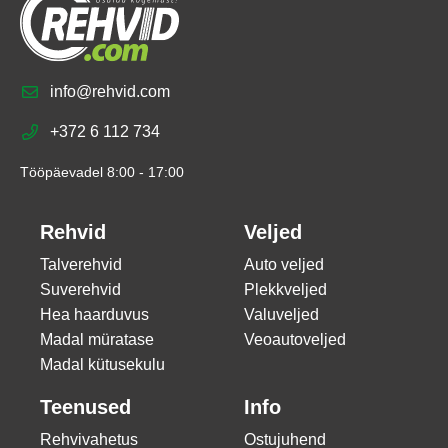
info@rehvid.com
+372 6 112 734
Tööpäevadel 8:00 - 17:00
Rehvid
Veljed
Talverehvid
Auto veljed
Suverehvid
Plekkveljed
Hea haarduvus
Valuveljed
Madal müratase
Veoautoveljed
Madal kütusekulu
Teenused
Info
Rehvivahetus
Ostujuhend