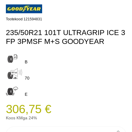
Tootekood 121594831
235/50R21 101T ULTRAGRIP ICE 3
FP 3PMSF M+S GOODYEAR
B
70
E
306,75 €
Koos KMga 24%