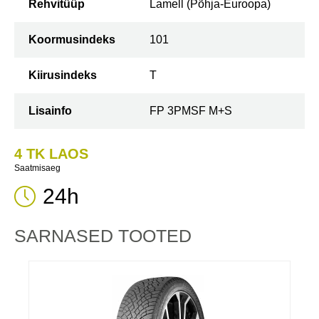
Rehvitüüp
Lamell (Põhja-Euroopa)
Koormusindeks
101
Kiirusindeks
T
Lisainfo
FP 3PMSF M+S
4 TK LAOS
Saatmisaeg
24h
SARNASED TOOTED