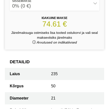
SISSEMAKSE
0% (0 €)
IGAKUINE MAKSE
74.61 €
Järelmaksuga ostmiseks lisa tooted ostukorvi ja vali seal
makseviisiks järelmaks
Arvutused on indikatiivsed
DETAILID
Laius
235
Kõrgus
50
Diameeter
21