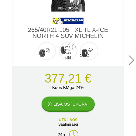
265/40R21 105T XL TL X-ICE
NORTH 4 SUV MICHELIN
dB
377,21 €
Koos KMga 24%
LISA OSTUKORVI
4 TK LAOS
Saatmisaeg
24h