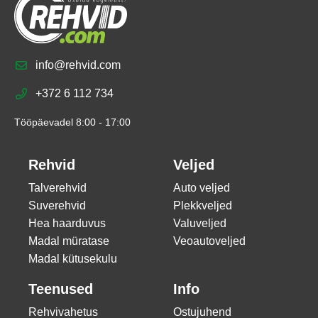
info@rehvid.com
+372 6 112 734
Tööpäevadel 8:00 - 17:00
Rehvid
Veljed
Talverehvid
Auto veljed
Suverehvid
Plekkveljed
Hea haarduvus
Valuveljed
Madal müratase
Veoautoveljed
Madal kütusekulu
Teenused
Info
Rehvivahetus
Ostujuhend