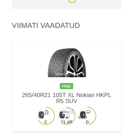
VIIMATI VAADATUD
265/40R21 105T XL Nokian HKPL
R5 SUV
C
71 dB
D