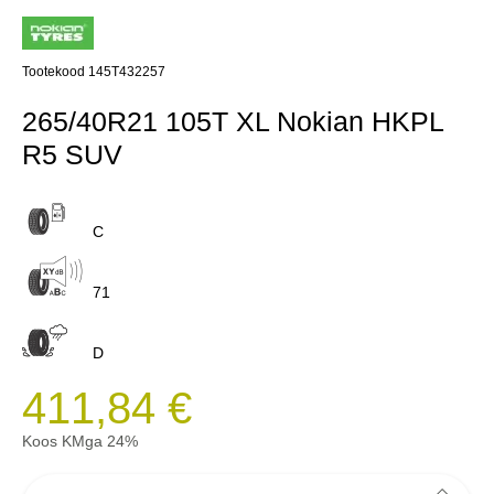
Tootekood 145T432257
265/40R21 105T XL Nokian HKPL
R5 SUV
C
71
D
411,84 €
Koos KMga 24%