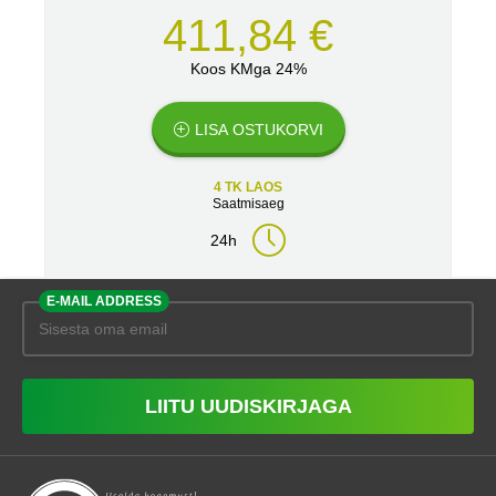
411,84 €
Koos KMga 24%
LISA OSTUKORVI
4 TK LAOS
Saatmisaeg
24h
E-MAIL ADDRESS
LIITU UUDISKIRJAGA