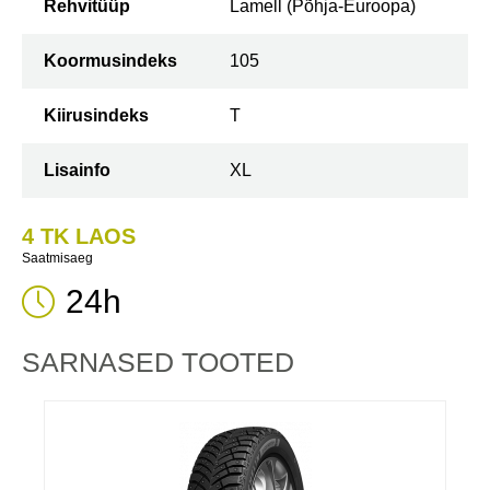
Rehvitüüp
Lamell (Põhja-Euroopa)
Koormusindeks
105
Kiirusindeks
T
Lisainfo
XL
4 TK LAOS
Saatmisaeg
24h
SARNASED TOOTED