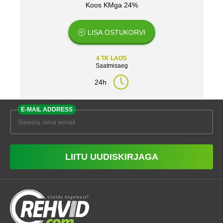
Koos KMga 24%
LISA OSTUKORVI
4 TK LAOS
Saatmisaeg
24h
E-MAIL ADDRESS
LIITU UUDISKIRJAGA