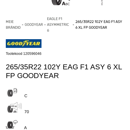
EAGLE F1
MEIE
265/35R22 102Y EAG F1 ASY
GOODYEAR
ASYMMETRIC
BRÄNDID
6 XL FP GOODYEAR
6
Tootekood 120596046
265/35R22 102Y EAG F1 ASY 6 XL
FP GOODYEAR
C
70
A