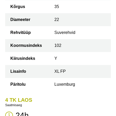
Kõrgus
35
Diameeter
22
Rehvitüüp
Suverehvid
Koormusindeks
102
Kiirusindeks
Y
Lisainfo
XL FP
Päritolu
Luxemburg
4 TK LAOS
Saatmisaeg
24h