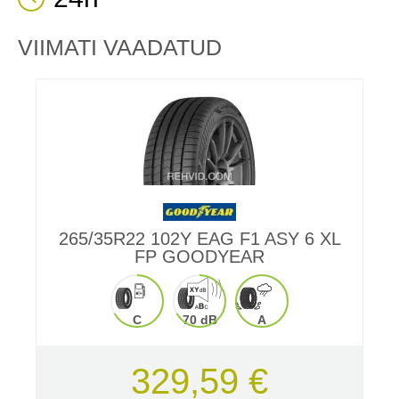
VIIMATI VAADATUD
265/35R22 102Y EAG F1 ASY 6 XL
FP GOODYEAR
C
70 dB
A
329,59 €