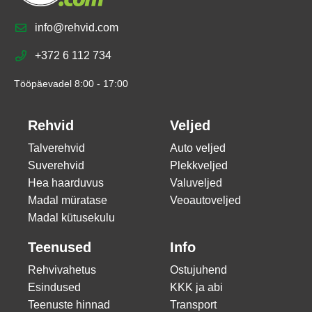
info@rehvid.com
+372 6 112 734
Tööpäevadel 8:00 - 17:00
Rehvid
Veljed
Talverehvid
Auto veljed
Suverehvid
Plekkveljed
Hea haarduvus
Valuveljed
Madal müratase
Veoautoveljed
Madal kütusekulu
Teenused
Info
Rehvivahetus
Ostujuhend
Esindused
KKK ja abi
Teenuste hinnad
Transport