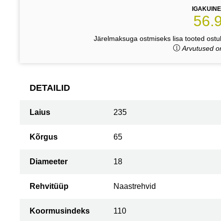
IGAKUIN
56.
Järelmaksuga ostmiseks lisa tooted ostuk
Arvutused on
DETAILID
Laius
235
Kõrgus
65
Diameeter
18
Rehvitüüp
Naastrehvid
Koormusindeks
110