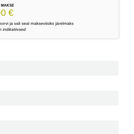
E MAKSE
90 €
orvi ja vali seal makseviisiks järelmaks
 indikatiivsed