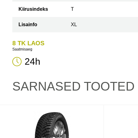
Kiirusindeks
T
Lisainfo
XL
8 TK LAOS
Saatmisaeg
24h
SARNASED TOOTED