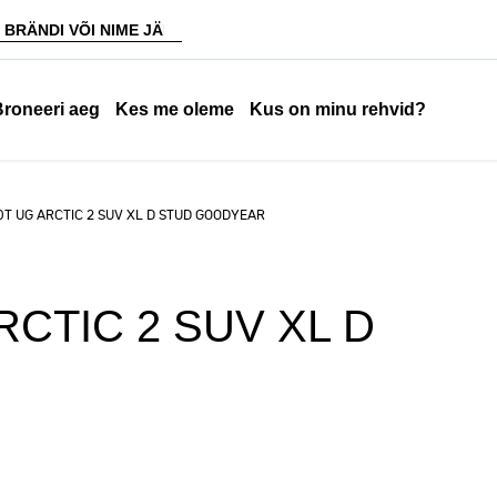
Broneeri aeg
Kes me oleme
Kus on minu rehvid?
10T UG ARCTIC 2 SUV XL D STUD GOODYEAR
RCTIC 2 SUV XL D