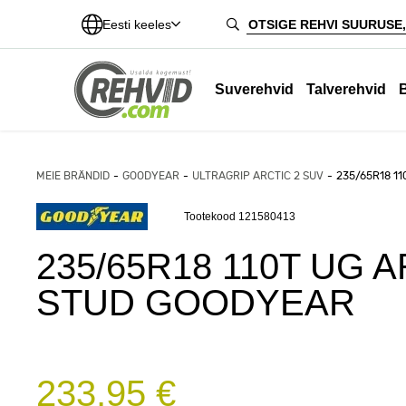
Eesti keeles
Suverehvid
Talverehvid
MEIE BRÄNDID
GOODYEAR
ULTRAGRIP ARCTIC 2 SUV
235/65R18 1
Tootekood 121580413
235/65R18 110T UG A
STUD GOODYEAR
233,95 €