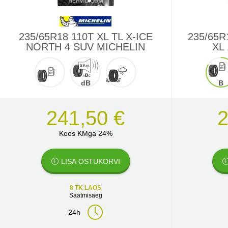
235/65R18 110T XL TL X-ICE
235/65R
NORTH 4 SUV MICHELIN
XL
dB
B
241,50 €
2
Koos KMga 24%
LISA OSTUKORVI
8 TK LAOS
Saatmisaeg
24h