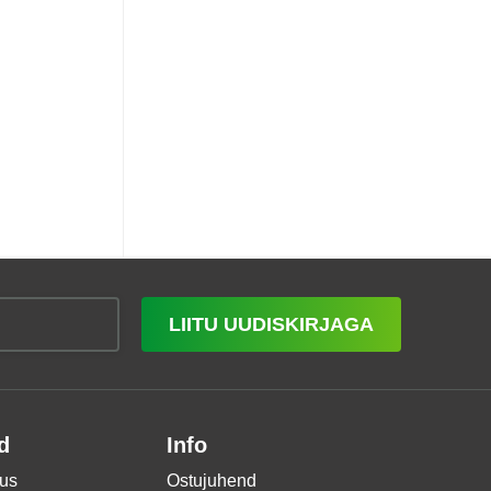
LIITU UUDISKIRJAGA
d
Info
us
Ostujuhend