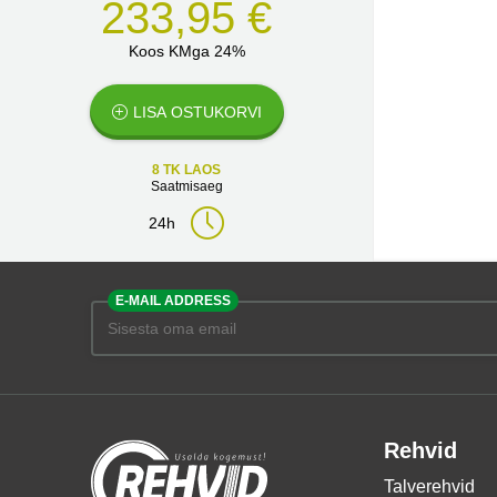
233,95 €
Koos KMga 24%
LISA OSTUKORVI
8 TK LAOS
Saatmisaeg
24h
E-MAIL ADDRESS
Rehvid
Talverehvid