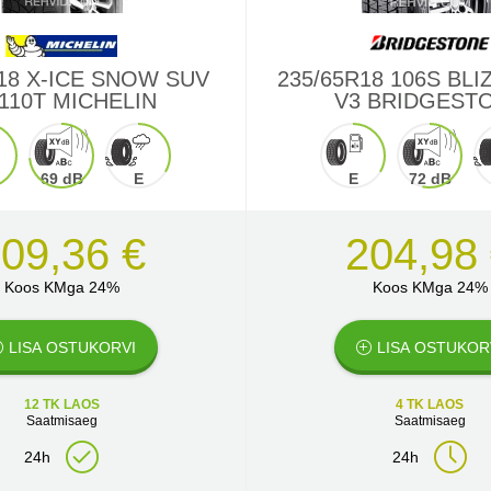
18 X-ICE SNOW SUV
235/65R18 106S BLI
 110T MICHELIN
V3 BRIDGEST
69 dB
E
E
72 dB
09,36 €
204,98
Koos KMga 24%
Koos KMga 24%
LISA OSTUKORVI
LISA OSTUKOR
12 TK LAOS
4 TK LAOS
Saatmisaeg
Saatmisaeg
24h
24h