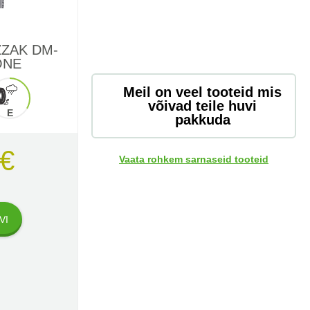
ZZAK DM-
ONE
Meil on veel tooteid mis
võivad teile huvi
E
pakkuda
 €
Vaata rohkem sarnaseid tooteid
VI