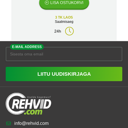
LISA OSTUKORVI
3 TK LAOS
Saatmisaeg
24h
E-MAIL ADDRESS
LIITU UUDISKIRJAGA
info@rehvid.com