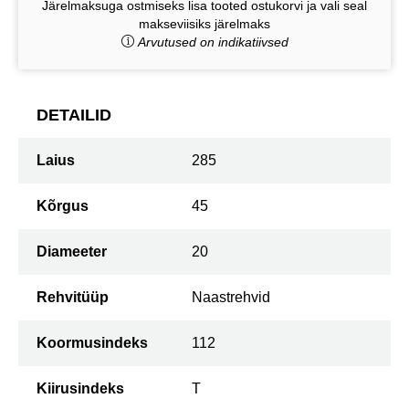
Järelmaksuga ostmiseks lisa tooted ostukorvi ja vali seal
makseviisiks järelmaks
Arvutused on indikatiivsed
DETAILID
Laius
285
Kõrgus
45
Diameeter
20
Rehvitüüp
Naastrehvid
Koormusindeks
112
Kiirusindeks
T