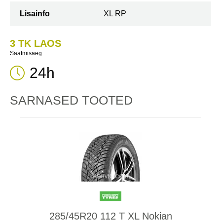
Lisainfo
XL RP
3 TK LAOS
Saatmisaeg
24h
SARNASED TOOTED
285/45R20 112 T XL Nokian
A