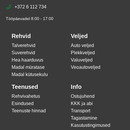
+372 6 112 734
Tööpäevadel 8:00 - 17:00
Rehvid
Veljed
Talverehvid
Auto veljed
Suverehvid
Plekkveljed
Hea haarduvus
Valuveljed
Madal müratase
Veoautoveljed
Madal kütusekulu
Teenused
Info
Rehvivahetus
Ostujuhend
Esindused
KKK ja abi
Teenuste hinnad
Transport
Tagastamine
Kasutustingimused