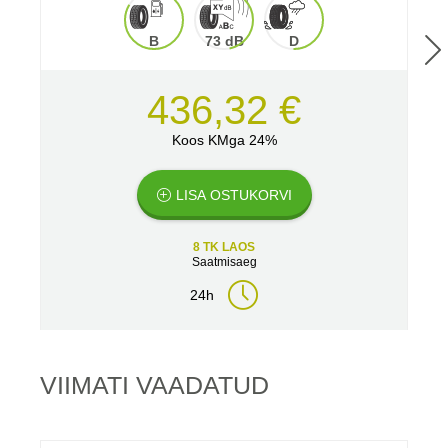
B
73 dB
D
436,32 €
Koos KMga 24%
LISA OSTUKORVI
8 TK LAOS
Saatmisaeg
24h
VIIMATI VAADATUD