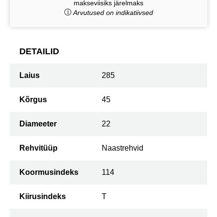
makseviisiks järelmaks
Arvutused on indikatiivsed
DETAILID
Laius
285
Kõrgus
45
Diameeter
22
Rehvitüüp
Naastrehvid
Koormusindeks
114
Kiirusindeks
T