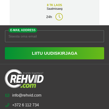
8 TK LAOS
Saatmisaeg
24h
E-MAIL ADDRESS
LIITU UUDISKIRJAGA
info@rehvid.com
+372 6 112 734