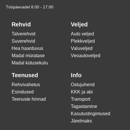
Tööpäevadel 8:00 - 17:00
Rehvid
Veljed
Talverehvid
Auto veljed
Suverehvid
Plekkveljed
Hea haarduvus
Valuveljed
Madal müratase
Veoautoveljed
Madal kütusekulu
Teenused
Info
Rehvivahetus
Ostujuhend
Esindused
KKK ja abi
Teenuste hinnad
Transport
Tagastamine
Kasutustingimused
Järelmaks