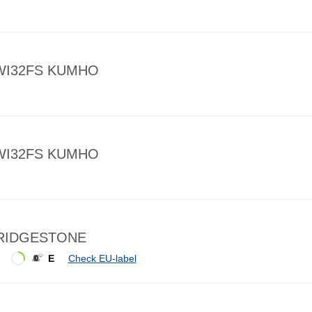
e WI32FS KUMHO
e WI32FS KUMHO
BRIDGESTONE
E
Check EU-label