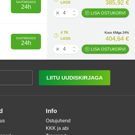
385,92 €
SAATMISAEG
LAOS
24h
LISA OSTUKORVI
4 TK
Koos KMga 24%
404,64 €
SAATMISAEG
LAOS
24h
LISA OSTUKORVI
LIITU UUDISKIRJAGA
d
Info
us
Ostujuhend
KKK ja abi