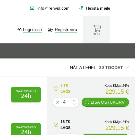
info@rehvid.com
Helista meile
Logi sisse
Registreeru
TÜHI
NÄITA LEHEL
6 TK
Koos KMga 24%
229,15 €
SAATMISAEG
LAOS
24h
LISA OSTUKORVI
18 TK
Koos KMga 24%
229,15 €
SAATMISAEG
LAOS
24h