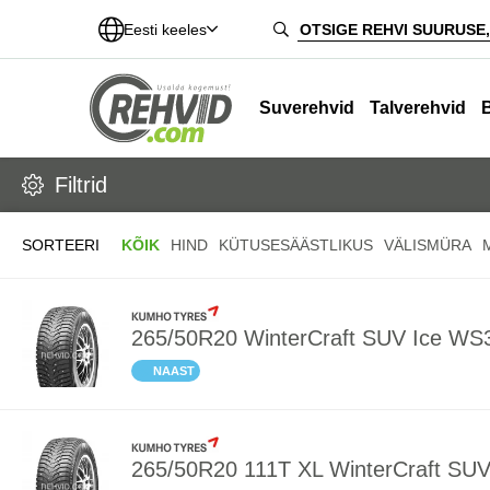
Eesti keeles
Suverehvid
Talverehvid
Filtrid
SORTEERI
KÕIK
HIND
KÜTUSESÄÄSTLIKUS
VÄLISMÜRA
265/50R20 WinterCraft SUV Ice 
NAAST
265/50R20 111T XL WinterCraft S