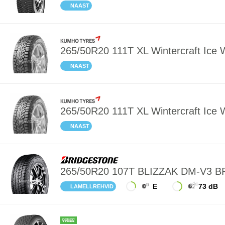
NAAST
265/50R20 111T XL Wintercraft Ic
NAAST
265/50R20 111T XL Wintercraft Ic
NAAST
265/50R20 107T BLIZZAK DM-V3 
E
73 dB
LAMELLREHVID