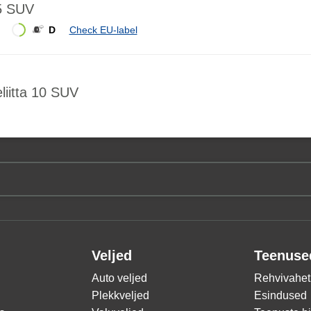
5 SUV
D
Check EU-label
iitta 10 SUV
Veljed
Teenuse
Auto veljed
Rehvivahet
Plekkveljed
Esindused