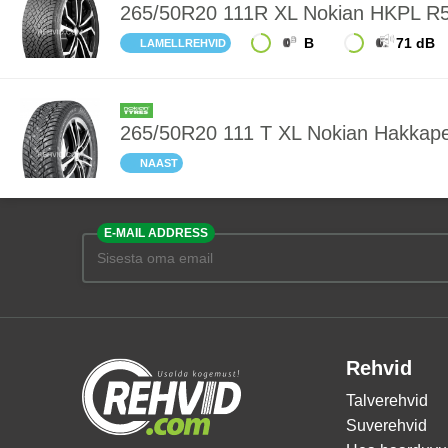
265/50R20 111R XL Nokian HKPL R
B
71 dB
LAMELLREHVID
265/50R20 111 T XL Nokian Hakkapel
NAAST
E-MAIL ADDRESS
Rehvid
Talverehvid
Suverehvid