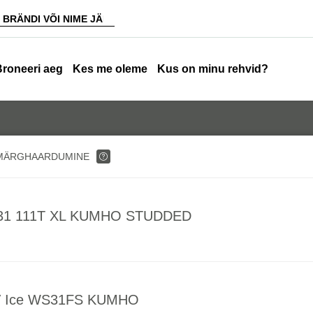
Broneeri aeg
Kes me oleme
Kus on minu rehvid?
MÄRGHAARDUMINE
WS31 111T XL KUMHO STUDDED
UV Ice WS31FS KUMHO