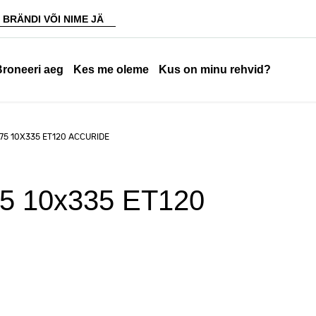
Broneeri aeg
Kes me oleme
Kus on minu rehvid?
75 10X335 ET120 ACCURIDE
75 10x335 ET120