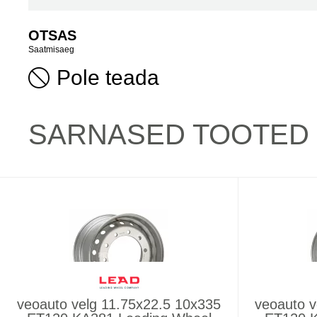
OTSAS
Saatmisaeg
Pole teada
SARNASED TOOTED
veoauto velg 11.75x22.5 10x335
veoauto v