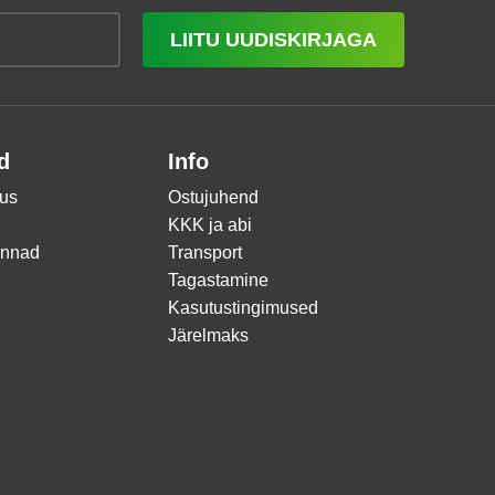
LIITU UUDISKIRJAGA
d
Info
us
Ostujuhend
KKK ja abi
innad
Transport
Tagastamine
Kasutustingimused
Järelmaks