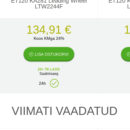
ET120 KA281 Leading Wheel
ET120 K
LTW2244F
134,91 €
1
Koos KMga 24%
LISA OSTUKORVI
20+ TK LAOS
Saatmisaeg
24h
VIIMATI VAADATUD