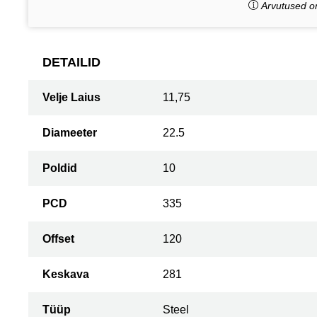
Arvutused on
DETAILID
Velje Laius
11,75
Diameeter
22.5
Poldid
10
PCD
335
Offset
120
Keskava
281
Tüüp
Steel