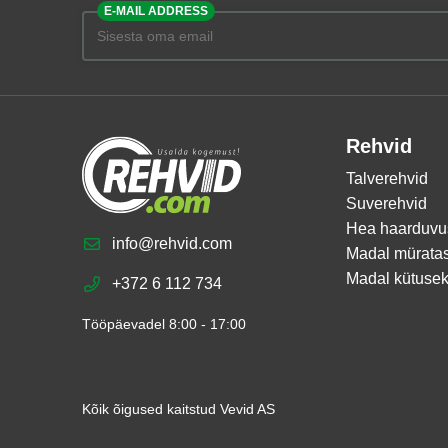
E-MAIL ADDRESS
Rehvid
Talverehvid
Suverehvid
Hea haarduvu
info@rehvid.com
Madal mürata
Madal kütusek
+372 6 112 734
Tööpäevadel 8:00 - 17:00
Kõik õigused kaitstud Vevid AS