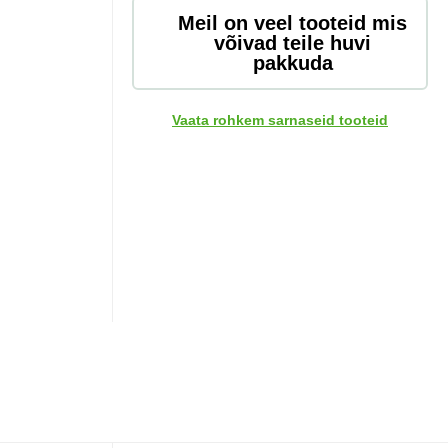
Meil on veel tooteid mis
võivad teile huvi
pakkuda
Vaata rohkem sarnaseid tooteid