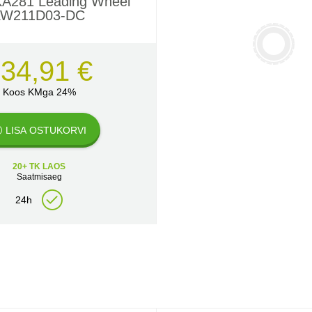
A281 Leading Wheel
LW211D03-DC
34,91 €
Koos KMga 24%
LISA OSTUKORVI
20+ TK LAOS
Saatmisaeg
24h