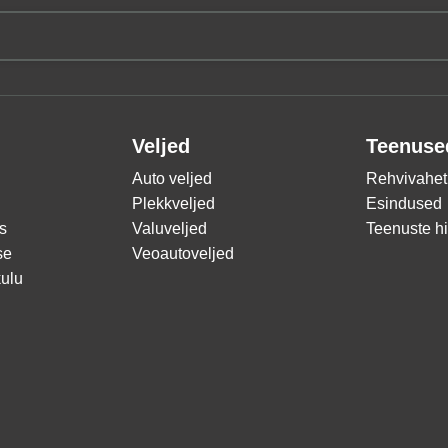
Veljed
Teenuse
Auto veljed
Rehvivahet
Plekkveljed
Esindused
s
Valuveljed
Teenuste h
se
Veoautoveljed
ulu