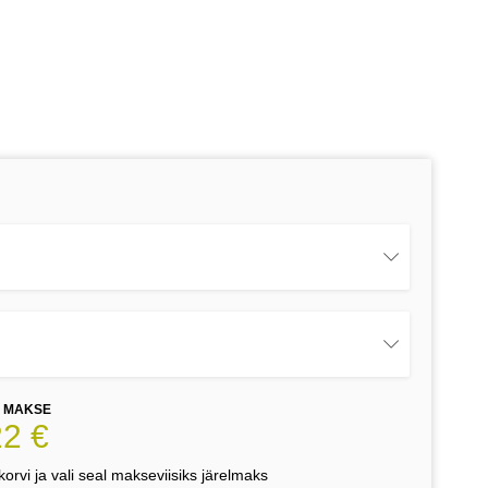
E MAKSE
22 €
orvi ja vali seal makseviisiks järelmaks