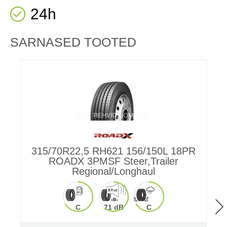
24h
SARNASED TOOTED
315/70R22,5 RH621 156/150L 18PR
ROADX 3PMSF Steer,Trailer
3
Regional/Longhaul
C
71 dB
C