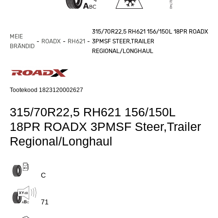
315/70R22,5 RH621 156/150L 18PR ROADX
MEIE
ROADX
RH621
3PMSF STEER,TRAILER
BRÄNDID
REGIONAL/LONGHAUL
Tootekood 1823120002627
315/70R22,5 RH621 156/150L
18PR ROADX 3PMSF Steer,Trailer
Regional/Longhaul
C
71