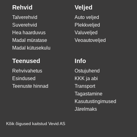
Rehvid
Veljed
Talverehvid
Auto veljed
Suverehvid
Plekkveljed
Hea haarduvus
Valuveljed
Madal müratase
Veoautoveljed
Madal kütusekulu
Teenused
Info
Rehvivahetus
Ostujuhend
Esindused
KKK ja abi
Teenuste hinnad
Transport
Tagastamine
Kasutustingimused
Järelmaks
Kõik õigused kaitstud Vevid AS