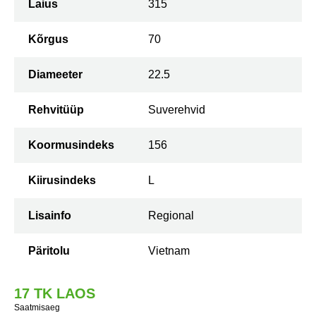
Laius
315
Kõrgus
70
Diameeter
22.5
Rehvitüüp
Suverehvid
Koormusindeks
156
Kiirusindeks
L
Lisainfo
Regional
Päritolu
Vietnam
17 TK LAOS
Saatmisaeg