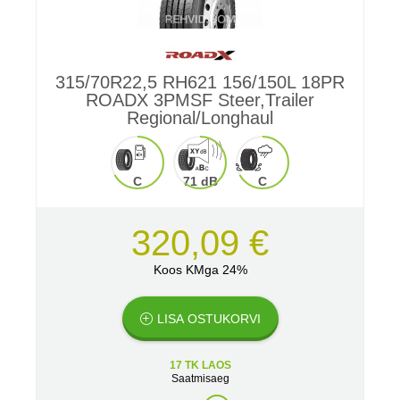
315/70R22,5 RH621 156/150L 18PR
ROADX 3PMSF Steer,Trailer
Regional/Longhaul
C
71 dB
C
320,09 €
Koos KMga 24%
LISA OSTUKORVI
17 TK LAOS
Saatmisaeg