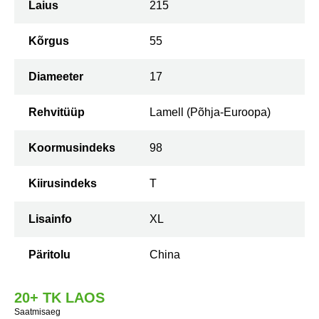
Laius
215
Kõrgus
55
Diameeter
17
Rehvitüüp
Lamell (Põhja-Euroopa)
Koormusindeks
98
Kiirusindeks
T
Lisainfo
XL
Päritolu
China
20+ TK LAOS
Saatmisaeg