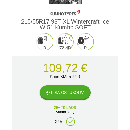
215/55R17 98T XL Wintercraft Ice
WI51 Kumho SOFT
D
72 dB
D
109,72 €
Koos KMga 24%
LISA OSTUKORVI
20+ TK LAOS
Saatmisaeg
24h