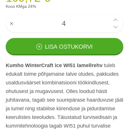
Koos KMga 24%
LISA OSTUKORVI
Kumho WinterCraft ice WI51 lamellrehv
tuleb
edukalt toime põhjamaise talve oludes, pakkudes
usaldusväärset kombinatsiooni töökindlusest,
ohutusest ja mugavusest. Olles loodud hästi
juhitavana, tagab see suurepärase haarduvuse jääl
ja lumel ning stabiilse kiirenduse ja pidurdamise
keerulistes teeoludes. Täiustatud turvisedisain ja
kummitehnoloogia tagab WI51 puhul turvalise