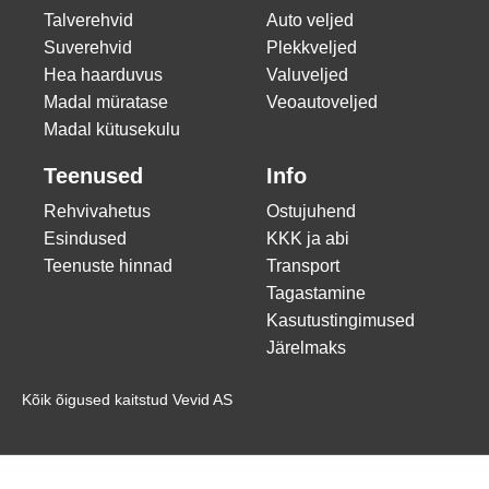
Talverehvid
Auto veljed
Suverehvid
Plekkveljed
Hea haarduvus
Valuveljed
Madal müratase
Veoautoveljed
Madal kütusekulu
Teenused
Info
Rehvivahetus
Ostujuhend
Esindused
KKK ja abi
Teenuste hinnad
Transport
Tagastamine
Kasutustingimused
Järelmaks
Kõik õigused kaitstud Vevid AS