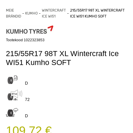
MEIE
WINTERCRAFT
215/55R17 98T XL WINTERCRAFT
KUMHO
BRÄNDID
ICE WI51
ICE WI51 KUMHO SOFT
Tootekood 1022323853
215/55R17 98T XL Wintercraft Ice
WI51 Kumho SOFT
D
72
D
109,72 €