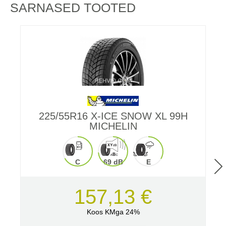
SARNASED TOOTED
225/55R16 X-ICE SNOW XL 99H
MICHELIN
C
69 dB
E
157,13 €
Koos KMga 24%