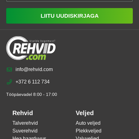
LIITU UUDISKIRJAGA
info@rehvid.com
+372 6 112 734
Tööpäevadel 8:00 - 17:00
Rehvid
Veljed
Talverehvid
Auto veljed
Suverehvid
Plekkveljed
Hea haarduvus
Valuveljed