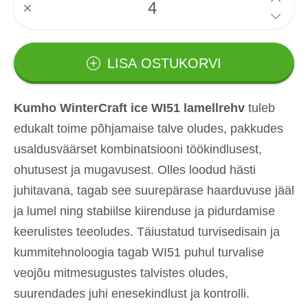
LISA OSTUKORVI
Kumho WinterCraft ice WI51 lamellrehv
tuleb
edukalt toime põhjamaise talve oludes, pakkudes
usaldusväärset kombinatsiooni töökindlusest,
ohutusest ja mugavusest. Olles loodud hästi
juhitavana, tagab see suurepärase haarduvuse jääl
ja lumel ning stabiilse kiirenduse ja pidurdamise
keerulistes teeoludes. Täiustatud turvisedisain ja
kummitehnoloogia tagab WI51 puhul turvalise
veojõu mitmesugustes talvistes oludes,
suurendades juhi enesekindlust ja kontrolli.