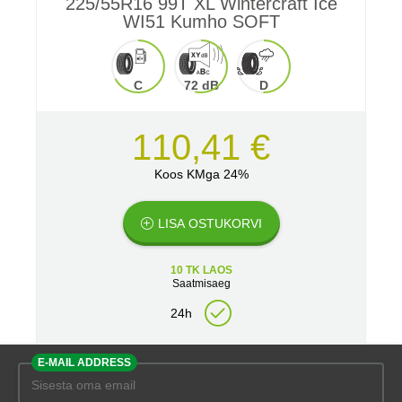
225/55R16 99T XL Wintercraft Ice
WI51 Kumho SOFT
C
72 dB
D
110,41 €
Koos KMga 24%
LISA OSTUKORVI
10 TK LAOS
Saatmisaeg
24h
E-MAIL ADDRESS