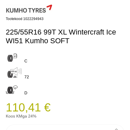
Tootekood 1022294943
225/55R16 99T XL Wintercraft Ice
WI51 Kumho SOFT
C
72
D
110,41 €
Koos KMga 24%