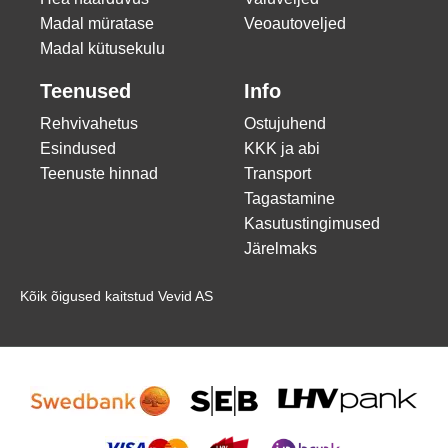
Madal müratase
Veoautoveljed
Madal kütusekulu
Teenused
Info
Rehvivahetus
Ostujuhend
Esindused
KKK ja abi
Teenuste hinnad
Transport
Tagastamine
Kasutustingimused
Järelmaks
Kõik õigused kaitstud Vevid AS