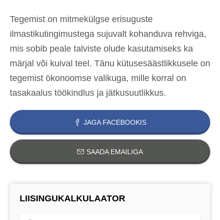
Tegemist on mitmekülgse erisuguste
ilmastikutingimustega sujuvalt kohanduva rehviga,
mis sobib peale talviste olude kasutamiseks ka
märjal või kuival teel. Tänu kütusesäästlikkusele on
tegemist ökonoomse valikuga, mille korral on
tasakaalus töökindlus ja jätkusuutlikkus.
JAGA FACEBOOKIS
SAADA EMAILIGA
LIISINGUKALKULAATOR