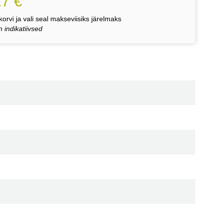
27 €
orvi ja vali seal makseviisiks järelmaks
 indikatiivsed