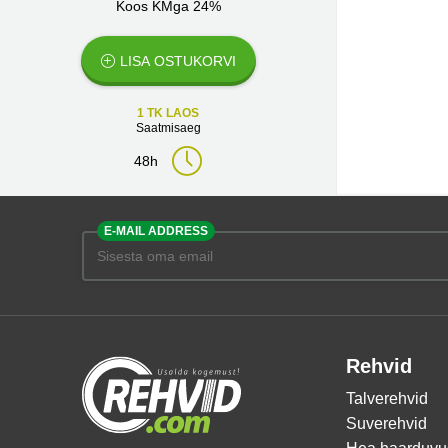
Koos KMga 24%
LISA OSTUKORVI
1 TK LAOS
Saatmisaeg
48h
E-MAIL ADDRESS
Rehvid
Talverehvid
Suverehvid