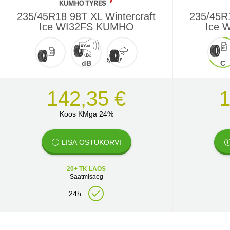
235/45R18 98T XL Wintercraft
235/45R1
Ice WI32FS KUMHO
Ice 
dB
C
142,35 €
1
Koos KMga 24%
LISA OSTUKORVI
20+ TK LAOS
Saatmisaeg
24h