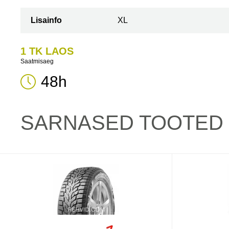
Lisainfo
XL
1 TK LAOS
Saatmisaeg
48h
SARNASED TOOTED