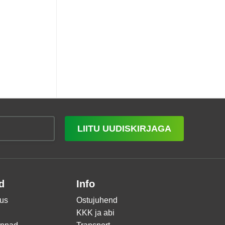
LIITU UUDISKIRJAGA
d
Info
us
Ostujuhend
KKK ja abi