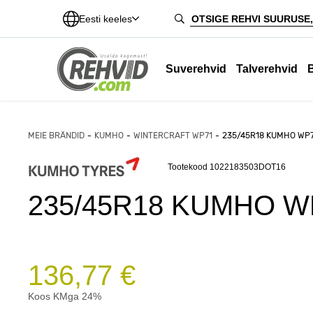
Eesti keeles
Suverehvid
Talverehvid
MEIE BRÄNDID
KUMHO
WINTERCRAFT WP71
235/45R18 KUMHO WP7
Tootekood 1022183503DOT16
235/45R18 KUMHO WP
136,77 €
Koos KMga 24%