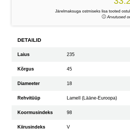
33.
Järelmaksuga ostmiseks lisa tooted ostuk
Arvutused on
DETAILID
Laius
235
Kõrgus
45
Diameeter
18
Rehvitüüp
Lamell (Lääne-Euroopa)
Koormusindeks
98
Kiirusindeks
V