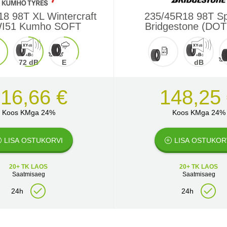
8 98T XL Wintercraft
235/45R18 98T S
WI51 Kumho SOFT
Bridgestone (DOT
72 dB
E
dB
16,66 €
148,25
Koos KMga 24%
Koos KMga 24%
LISA OSTUKORVI
LISA OSTUKOR
20+ TK LAOS
20+ TK LAOS
Saatmisaeg
Saatmisaeg
24h
24h