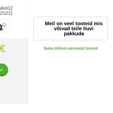
pike02
2022)
Meil on veel tooteid mis
võivad teile huvi
pakkuda
 €
Vaata rohkem sarnaseid tooteid
VI