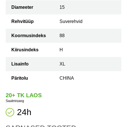
Diameeter
15
Rehvitüüp
Suverehvid
Koormusindeks
88
Kiirusindeks
H
Lisainfo
XL
Päritolu
CHINA
20+ TK LAOS
Saatmisaeg
24h