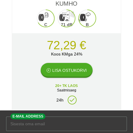
KUMHO
C
71 dB
B
72,29 €
Koos KMga 24%
LISA OSTUKORVI
20+ TK LAOS
Saatmisaeg
24h
E-MAIL ADDRESS