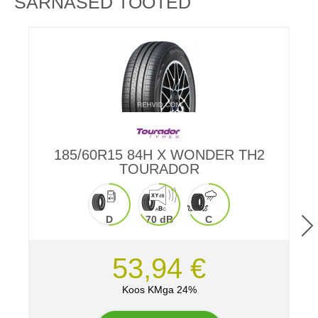
SARNASED TOOTED
185/60R15 84H X WONDER TH2
TOURADOR
D
70 dB
C
53,94 €
Koos KMga 24%