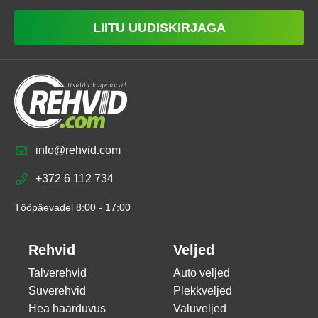
LIITU UUDISKIRJAGA
info@rehvid.com
+372 6 112 734
Tööpäevadel 8:00 - 17:00
Rehvid
Veljed
Talverehvid
Auto veljed
Suverehvid
Plekkveljed
Hea haarduvus
Valuveljed