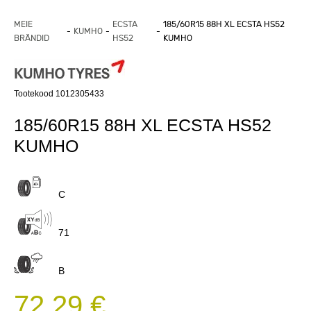
MEIE
ECSTA
185/60R15 88H XL ECSTA HS52
KUMHO
BRÄNDID
HS52
KUMHO
Tootekood 1012305433
185/60R15 88H XL ECSTA HS52
KUMHO
C
71
B
72,29 €