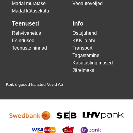
Madal müratase
Veoautoveljed
Madal kütusekulu
Teenused
Info
Rehvivahetus
Ostujuhend
Esindused
KKK ja abi
Teenuste hinnad
Transport
Tagastamine
Kasutustingimused
Järelmaks
Kõik õigused kaitstud Vevid AS