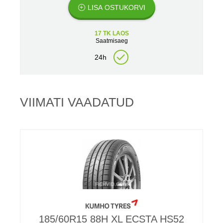
LISA OSTUKORVI
17 TK LAOS
Saatmisaeg
24h
VIIMATI VAADATUD
185/60R15 88H XL ECSTA HS52