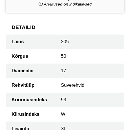
Arvutused on indikatiivsed
DETAILID
Laius
205
Kõrgus
50
Diameeter
17
Rehvitüüp
Suverehvid
Koormusindeks
93
Kiirusindeks
W
Lisainfo
XL