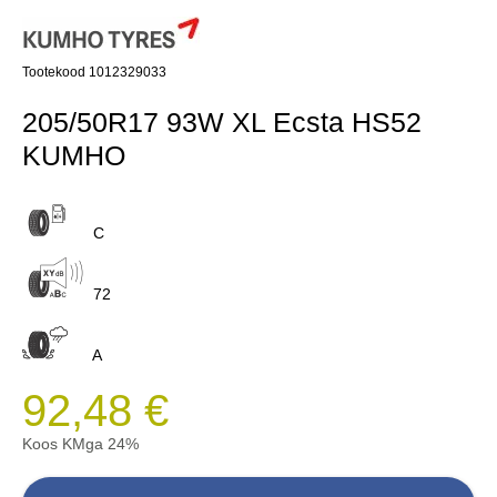
Tootekood 1012329033
205/50R17 93W XL Ecsta HS52
KUMHO
C
72
A
92,48 €
Koos KMga 24%