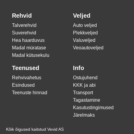
Rehvid
Veljed
Talverehvid
Auto veljed
Suverehvid
Plekkveljed
Hea haarduvus
Valuveljed
Madal müratase
Veoautoveljed
Madal kütusekulu
Teenused
Info
Rehvivahetus
Ostujuhend
Esindused
KKK ja abi
Teenuste hinnad
Transport
Tagastamine
Kasutustingimused
Järelmaks
Kõik õigused kaitstud Vevid AS