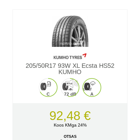
205/50R17 93W XL Ecsta HS52
KUMHO
C
72 dB
A
92,48 €
Koos KMga 24%
OTSAS