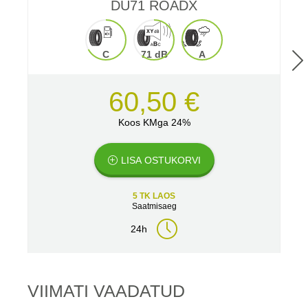
DU71 ROADX
C
71 dB
A
60,50 €
Koos KMga 24%
LISA OSTUKORVI
5 TK LAOS
Saatmisaeg
24h
VIIMATI VAADATUD