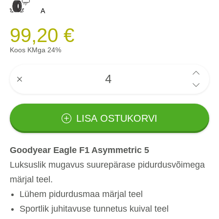
A
99,20 €
Koos KMga 24%
LISA OSTUKORVI
Goodyear Eagle F1 Asymmetric 5
Luksuslik mugavus suurepärase pidurdusvõimega
märjal teel.
Lühem pidurdusmaa märjal teel
Sportlik juhitavuse tunnetus kuival teel