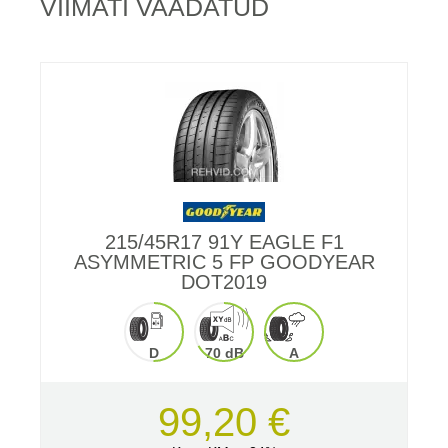
VIIMATI VAADATUD
215/45R17 91Y EAGLE F1
ASYMMETRIC 5 FP GOODYEAR
DOT2019
D
70 dB
A
99,20 €