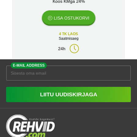
Koos KMga 24%
LISA OSTUKORVI
4 TK LAOS
Saatmisaeg
24h
E-MAIL ADDRESS
LIITU UUDISKIRJAGA