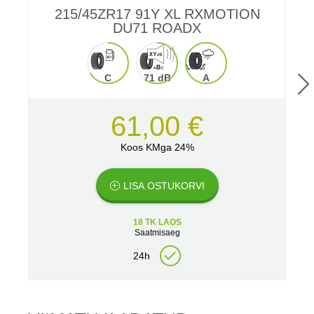
215/45ZR17 91Y XL RXMOTION
2
DU71 ROADX
C
71 dB
A
61,00 €
Koos KMga 24%
LISA OSTUKORVI
18 TK LAOS
Saatmisaeg
24h