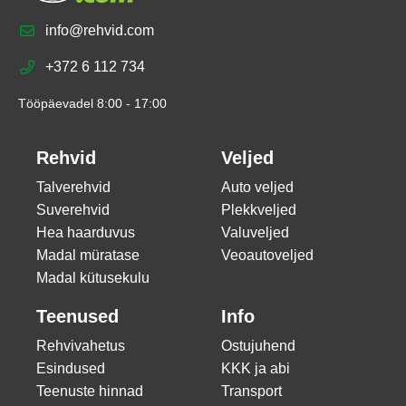
info@rehvid.com
+372 6 112 734
Tööpäevadel 8:00 - 17:00
Rehvid
Veljed
Talverehvid
Auto veljed
Suverehvid
Plekkveljed
Hea haarduvus
Valuveljed
Madal müratase
Veoautoveljed
Madal kütusekulu
Teenused
Info
Rehvivahetus
Ostujuhend
Esindused
KKK ja abi
Teenuste hinnad
Transport