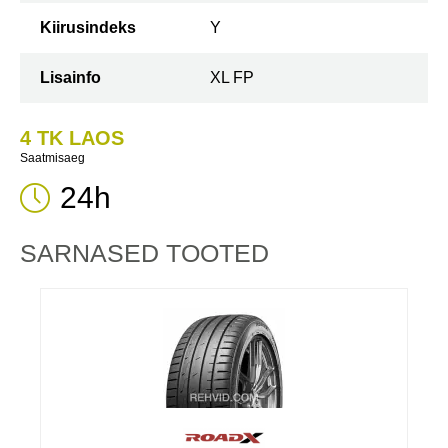
Kiirusindeks
Y
Lisainfo
XL FP
4 TK LAOS
Saatmisaeg
24h
SARNASED TOOTED