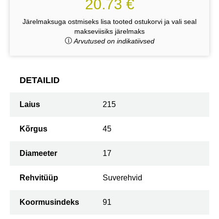
20.73 €
Järelmaksuga ostmiseks lisa tooted ostukorvi ja vali seal
makseviisiks järelmaks
Arvutused on indikatiivsed
DETAILID
Laius
215
Kõrgus
45
Diameeter
17
Rehvitüüp
Suverehvid
Koormusindeks
91