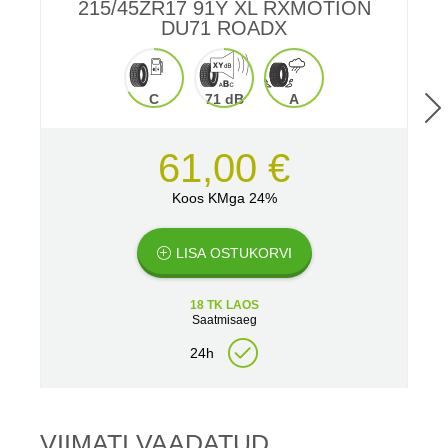
215/45ZR17 91Y XL RXMOTION
2
DU71 ROADX
C
71 dB
A
61,00 €
Koos KMga 24%
LISA OSTUKORVI
18 TK LAOS
Saatmisaeg
24h
VIIMATI VAADATUD