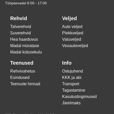
Tööpäevadel 8:00 - 17:00
Rehvid
Veljed
Talverehvid
Auto veljed
Suverehvid
Plekkveljed
Hea haarduvus
Valuveljed
Madal müratase
Veoautoveljed
Madal kütusekulu
Teenused
Info
Rehvivahetus
Ostujuhend
Esindused
KKK ja abi
Teenuste hinnad
Transport
Tagastamine
Kasutustingimused
Järelmaks