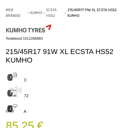
MEIE
ECSTA
215/45R17 91W XL ECSTA HS52
KUMHO
BRÄNDID
HS52
KUMHO
Tootekood 1012286883
215/45R17 91W XL ECSTA HS52
KUMHO
C
72
A
85,25 €