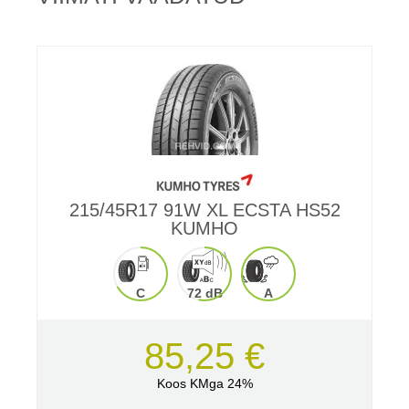
215/45R17 91W XL ECSTA HS52
KUMHO
C
72 dB
A
85,25 €
Koos KMga 24%