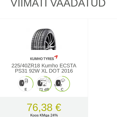
VIIMATI VAADATUD
225/40ZR18 Kumho ECSTA
PS31 92W XL DOT 2016
E
71 dB
C
76,38 €
Koos KMga 24%