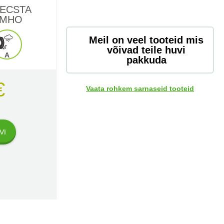
 ECSTA
UMHO
Meil on veel tooteid mis
võivad teile huvi
A
pakkuda
€
Vaata rohkem sarnaseid tooteid
VI