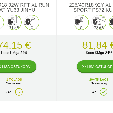
R18 92W RFT XL RUN
225/40R18 92Y XL
AT YU63 JINYU
SPORT PS72 K
71 dB
C
C
72 dB
74,15 €
81,84 
Koos KMga 24%
Koos KMga 24%
LISA OSTUKORVI
LISA OSTUKOR
1 TK LAOS
20+ TK LAOS
Saatmisaeg
Saatmisaeg
24h
24h