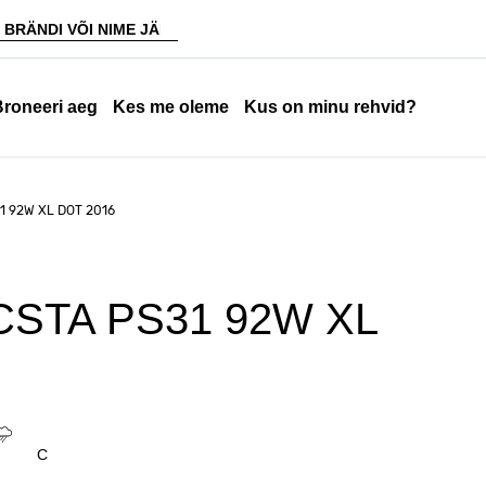
Broneeri aeg
Kes me oleme
Kus on minu rehvid?
1 92W XL DOT 2016
CSTA PS31 92W XL
C