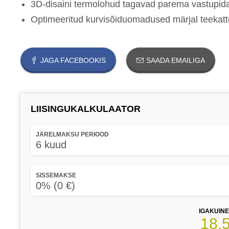
3D-disaini termolohud tagavad parema vastupid
Optimeeritud kurvisõiduomadused märjal teekattel
JAGA FACEBOOKIS
SAADA EMAILIGA
LIISINGUKALKULAATOR
JÄRELMAKSU PERIOOD
6 kuud
SISSEMAKSE
0% (0 €)
IGAKUIN
18.