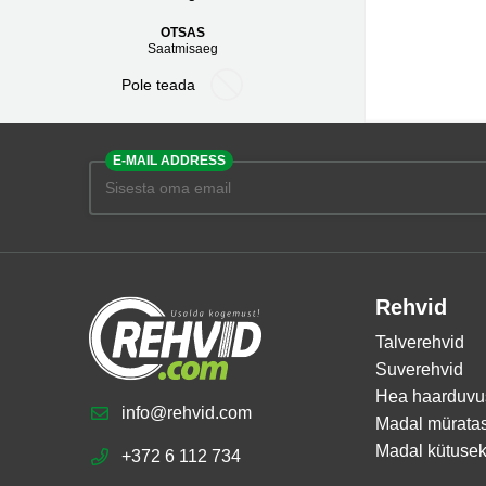
OTSAS
Saatmisaeg
Pole teada
E-MAIL ADDRESS
Rehvid
Talverehvid
Suverehvid
Hea haarduvu
info@rehvid.com
Madal mürata
Madal kütusek
+372 6 112 734