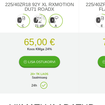
225/40ZR18 92Y XL RXMOTION
225/40Z
DU71 ROADX
FL
C
71 dB
A
E
65,00 €
Koos KMga 24%
LISA OSTUKORVI
20+ TK LAOS
Saatmisaeg
24h