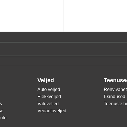
Veljed
Teenuse
Auto veljed
Rehvivahet
Plekkveljed
Esindused
s
Valuveljed
Teenuste h
se
Veoautoveljed
ulu