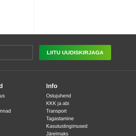
LIITU UUDISKIRJAGA
d
Info
us
Ostujuhend
KKK ja abi
innad
Transport
Tagastamine
Kasutustingimused
Järelmaks