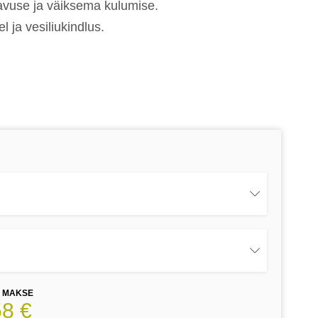
avuse ja väiksema kulumise.
 ja vesiliukindlus.
E MAKSE
58 €