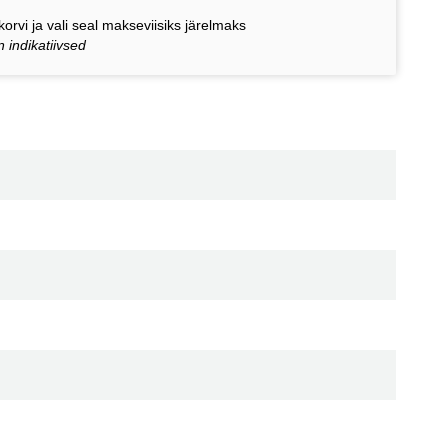
orvi ja vali seal makseviisiks järelmaks
 indikatiivsed