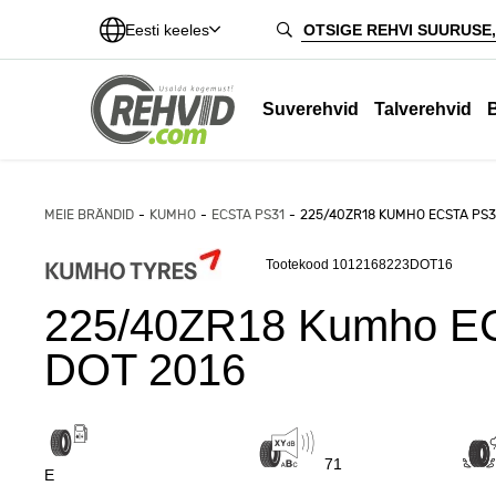
Eesti keeles
Suverehvid
Talverehvid
MEIE BRÄNDID
KUMHO
ECSTA PS31
225/40ZR18 KUMHO ECSTA PS3
Tootekood 1012168223DOT16
225/40ZR18 Kumho E
DOT 2016
71
E