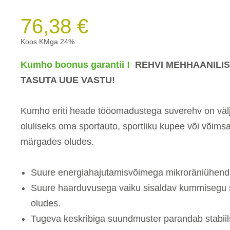
76,38 €
Koos KMga 24%
Kumho boonus garantii !
REHVI MEHHAANILIS
TASUTA UUE VASTU!
Kumho eriti heade tööomadustega suverehv on välj
oluliseks oma sportauto, sportliku kupee või võims
märgades oludes.
Suure energiahajutamisvõimega mikroräniühend t
Suure haarduvusega vaiku sisaldav kummisegu 
oludes.
Tugeva keskribiga suundmuster parandab stabiilsu