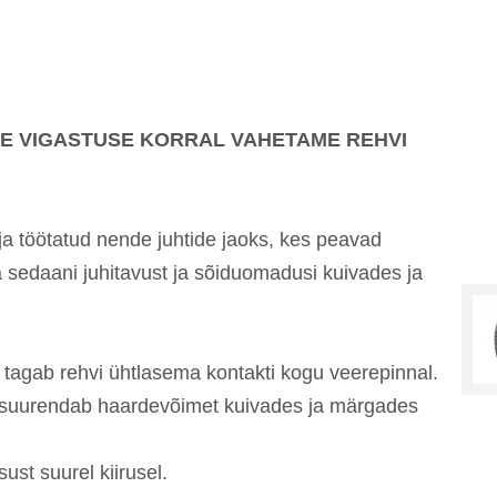
E VIGASTUSE KORRAL VAHETAME REHVI
a töötatud nende juhtide jaoks, kes peavad
a sedaani juhitavust ja sõiduomadusi kuivades ja
agab rehvi ühtlasema kontakti kogu veerepinnal.
suurendab haardevõimet kuivades ja märgades
st suurel kiirusel.