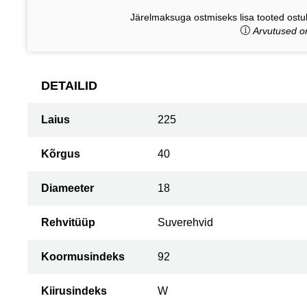
Järelmaksuga ostmiseks lisa tooted ostuk
Arvutused on
DETAILID
Laius
225
Kõrgus
40
Diameeter
18
Rehvitüüp
Suverehvid
Koormusindeks
92
Kiirusindeks
W