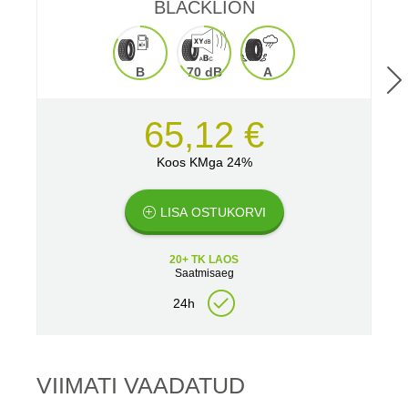
BLACKLION
B
70 dB
A
65,12 €
Koos KMga 24%
LISA OSTUKORVI
20+ TK LAOS
Saatmisaeg
24h
VIIMATI VAADATUD