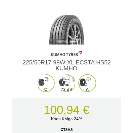
225/50R17 98W XL ECSTA HS52
KUMHO
C
72 dB
A
100,94 €
Koos KMga 24%
OTSAS