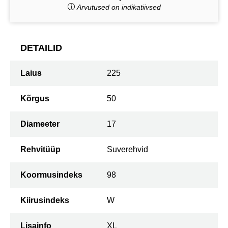
Arvutused on indikatiivsed
DETAILID
Laius
225
Kõrgus
50
Diameeter
17
Rehvitüüp
Suverehvid
Koormusindeks
98
Kiirusindeks
W
Lisainfo
XL