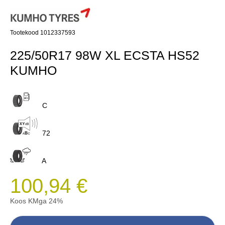
Tootekood 1012337593
225/50R17 98W XL ECSTA HS52
KUMHO
C
72
A
100,94 €
Koos KMga 24%