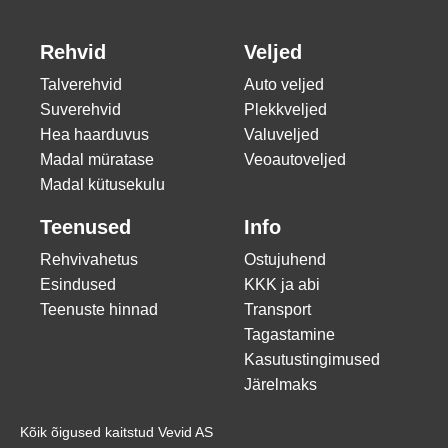
Rehvid
Veljed
Talverehvid
Auto veljed
Suverehvid
Plekkveljed
Hea haarduvus
Valuveljed
Madal müratase
Veoautoveljed
Madal kütusekulu
Teenused
Info
Rehvivahetus
Ostujuhend
Esindused
KKK ja abi
Teenuste hinnad
Transport
Tagastamine
Kasutustingimused
Järelmaks
Kõik õigused kaitstud Vevid AS