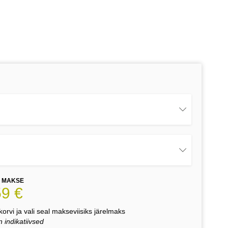
E MAKSE
59 €
orvi ja vali seal makseviisiks järelmaks
 indikatiivsed