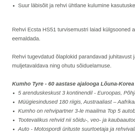
Suur läbisõit ja rehvi ühtlane kulumine kasutuske
Rehvi Ecsta HS51 turvisemustri laiad külgsooned ai
eemaldada.
Rehvi tugevdatud õlaplokid parandavad juhitavust 
muljetavaldava ning ohutu sõiduelamuse.
Kumho Tyre - 60 aastase ajalooga Lõuna-Korea 
5 arenduskeskust 3 kontinendil - Euroopas, Põh
Müügiesindused 180 riigis, Austraaliast – Aafrika
Kumho on rehvipartner 3-le maailma Top 5 autob
Tootevalikus rehvid nii sõidu-, veo- ja kaubaauto
Auto - Motospordi ürituste suurtoetaja ja rehviva