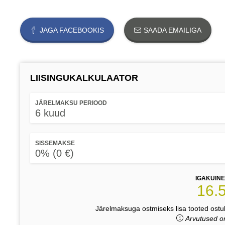
JAGA FACEBOOKIS
SAADA EMAILIGA
LIISINGUKALKULAATOR
JÄRELMAKSU PERIOOD
6 kuud
SISSEMAKSE
0% (0 €)
IGAKUIN
16.
Järelmaksuga ostmiseks lisa tooted ostuk
Arvutused on