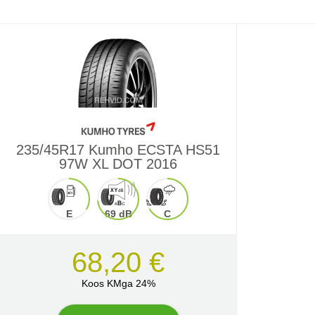
235/45R17 Kumho ECSTA HS51
97W XL DOT 2016
E
69 dB
C
68,20 €
Koos KMga 24%