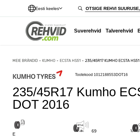
Eesti keeles
Suverehvid
Talverehvid
MEIE BRÄNDID
KUMHO
ECSTA HS51
235/45R17 KUMHO ECSTA HS51
Tootekood 1012188553DOT16
235/45R17 Kumho EC
DOT 2016
69
E