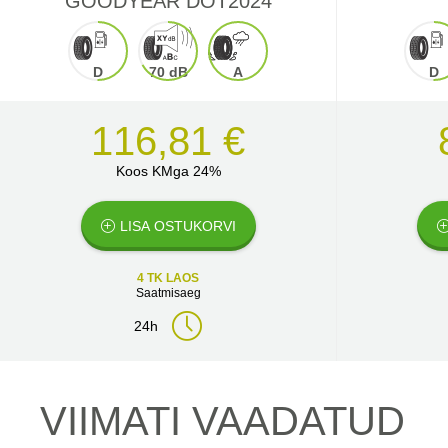
GOODYEAR DOT2024
D
70 dB
A
D
116,81 €
Koos KMga 24%
LISA OSTUKORVI
4 TK LAOS
Saatmisaeg
24h
VIIMATI VAADATUD