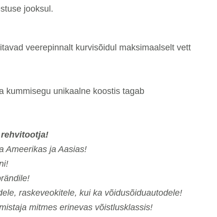
stuse jooksul.
tavad veerepinnalt kurvisõidul maksimaalselt vett
ja kummisegu unikaalne koostis tagab
rehvitootja!
ja Ameerikas ja Aasias!
ni!
rändile!
dele, raskeveokitele, kui ka võidusõiduautodele!
lmistaja mitmes erinevas võistlusklassis!