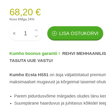
68,20 €
Koos KMga 24%
LISA OSTUKORVI
Kumho boonus garantii !
REHVI MEHHAANILIS
TASUTA UUE VASTU!
Kumho Ecsta HS51
on äsja väljatöötatud premium
maksimaalset mugavust ja kõrgeimal tasemel ohu
Parem pidurdusvõime märgades oludes tänu keskr
Suurepärane haarduvus ja juhitavus kõikidel tee