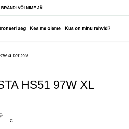
Broneeri aeg
Kes me oleme
Kus on minu rehvid?
 97W XL DOT 2016
STA HS51 97W XL
C