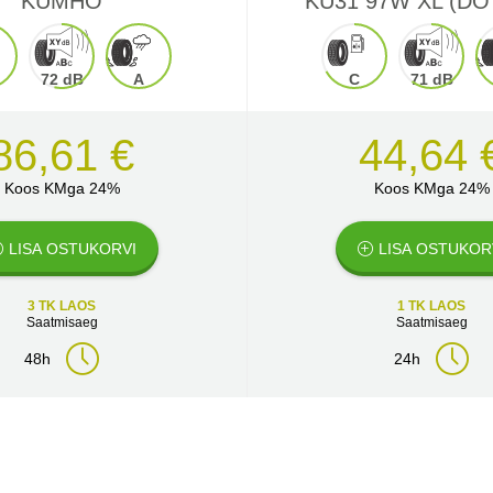
KUMHO
KU31 97W XL (DO
72 dB
A
C
71 dB
86,61 €
44,64 
Koos KMga 24%
Koos KMga 24%
LISA OSTUKORVI
LISA OSTUKOR
3 TK LAOS
1 TK LAOS
Saatmisaeg
Saatmisaeg
48h
24h