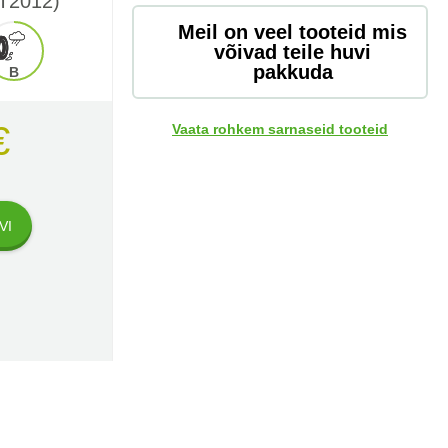
T2012)
Meil on veel tooteid mis
võivad teile huvi
pakkuda
B
€
Vaata rohkem sarnaseid tooteid
VI