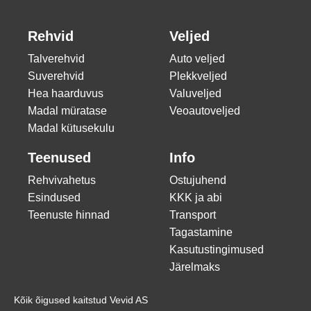
Rehvid
Veljed
Talverehvid
Auto veljed
Suverehvid
Plekkveljed
Hea haarduvus
Valuveljed
Madal müratase
Veoautoveljed
Madal kütusekulu
Teenused
Info
Rehvivahetus
Ostujuhend
Esindused
KKK ja abi
Teenuste hinnad
Transport
Tagastamine
Kasutustingimused
Järelmaks
Kõik õigused kaitstud Vevid AS