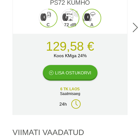
PS72 KUMHO
C
72 dB
A
129,58 €
Koos KMga 24%
LISA OSTUKORVI
6 TK LAOS
Saatmisaeg
24h
VIIMATI VAADATUD