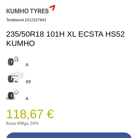
Tootekood 1012327843
235/50R18 101H XL ECSTA HS52
KUMHO
A
69
A
118,67 €
Koos KMga 24%