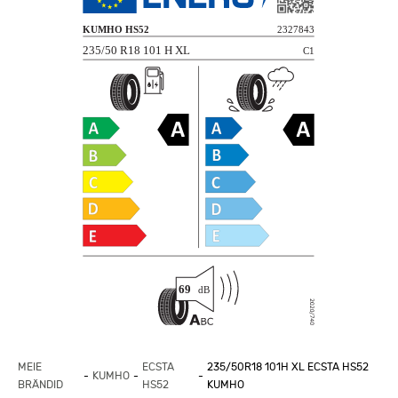
MEIE
ECSTA
235/50R18 101H XL ECSTA HS52
KUMHO
BRÄNDID
HS52
KUMHO