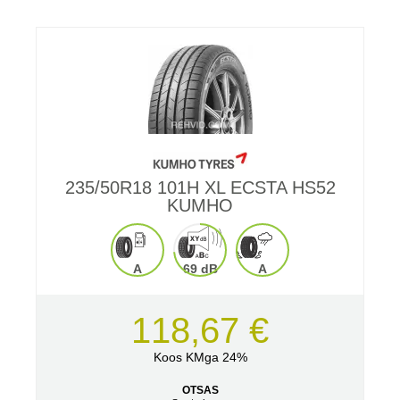
235/50R18 101H XL ECSTA HS52
KUMHO
A
69 dB
A
118,67 €
Koos KMga 24%
OTSAS