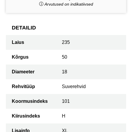
Arvutused on indikatiivsed
DETAILID
Laius
235
Kõrgus
50
Diameeter
18
Rehvitüüp
Suverehvid
Koormusindeks
101
Kiirusindeks
H
Lisainfo
XL