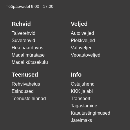
Tööpäevadel 8:00 - 17:00
Rehvid
Veljed
Talverehvid
Auto veljed
Suverehvid
Plekkveljed
Hea haarduvus
Valuveljed
Madal müratase
Veoautoveljed
Madal kütusekulu
Teenused
Info
Rehvivahetus
Ostujuhend
Esindused
KKK ja abi
Teenuste hinnad
Transport
Tagastamine
Kasutustingimused
Järelmaks