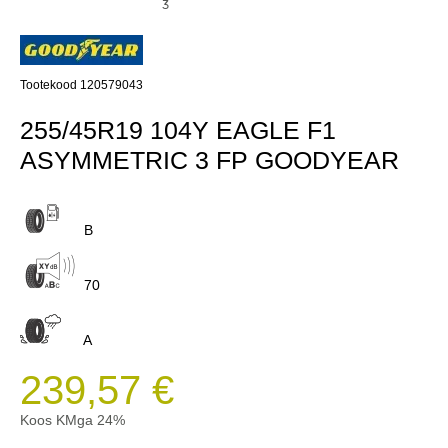
3
Tootekood 120579043
255/45R19 104Y EAGLE F1
ASYMMETRIC 3 FP GOODYEAR
B
70
A
239,57 €
Koos KMga 24%