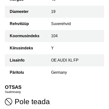
Diameeter
19
Rehvitüüp
Suverehvid
Koormusindeks
104
Kiirusindeks
Y
Lisainfo
OE AUDI XL FP
Päritolu
Germany
OTSAS
Saatmisaeg
Pole teada