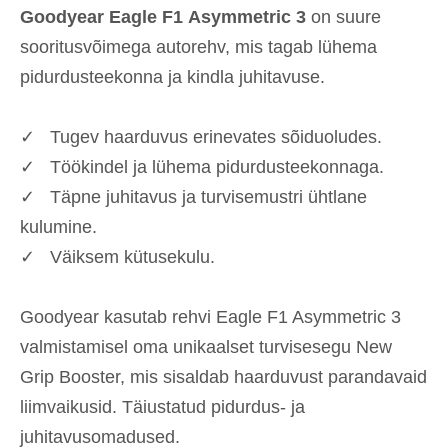
Goodyear Eagle F1
Asymmetric 3
on suure
sooritusvõimega autorehv, mis tagab lühema
pidurdusteekonna ja kindla juhitavuse.
✓ Tugev haarduvus erinevates sõiduoludes.
✓ Töökindel ja lühema pidurdusteekonnaga.
✓ Täpne juhitavus ja turvisemustri ühtlane
kulumine.
✓ Väiksem kütusekulu.
Goodyear kasutab rehvi Eagle F1 Asymmetric 3
valmistamisel oma unikaalset turvisesegu New
Grip Booster, mis sisaldab haarduvust parandavaid
liimvaikusid. Täiustatud pidurdus- ja
juhitavusomadused.