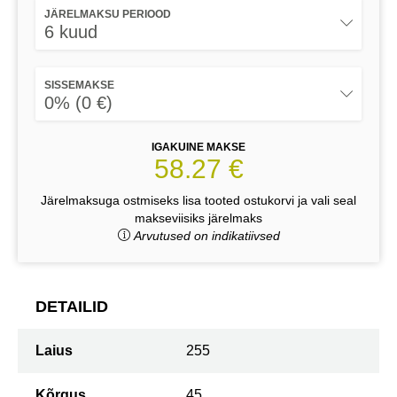
JÄRELMAKSU PERIOOD
6 kuud
SISSEMAKSE
0% (0 €)
IGAKUINE MAKSE
58.27 €
Järelmaksuga ostmiseks lisa tooted ostukorvi ja vali seal
makseviisiks järelmaks
Arvutused on indikatiivsed
DETAILID
Laius
255
Kõrgus
45