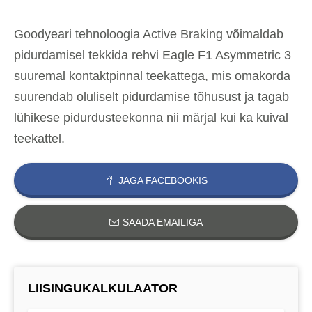
Goodyeari tehnoloogia Active Braking võimaldab
pidurdamisel tekkida rehvi Eagle F1 Asymmetric 3
suuremal kontaktpinnal teekattega, mis omakorda
suurendab oluliselt pidurdamise tõhusust ja tagab
lühikese pidurdusteekonna nii märjal kui ka kuival
teekattel.
JAGA FACEBOOKIS
SAADA EMAILIGA
LIISINGUKALKULAATOR