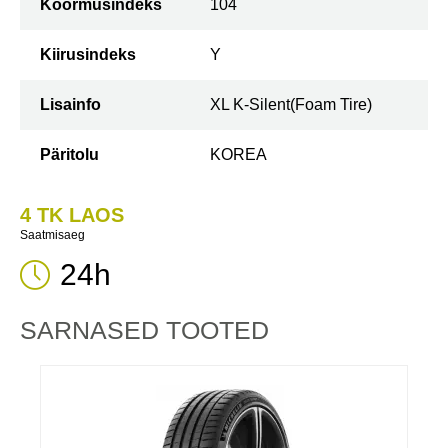
Koormusindeks
104
Kiirusindeks
Y
Lisainfo
XL K-Silent(Foam Tire)
Päritolu
KOREA
4 TK LAOS
Saatmisaeg
24h
SARNASED TOOTED