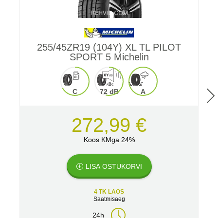
255/45ZR19 (104Y) XL TL PILOT
SPORT 5 Michelin
C
72 dB
A
272,99 €
Koos KMga 24%
LISA OSTUKORVI
4 TK LAOS
Saatmisaeg
24h