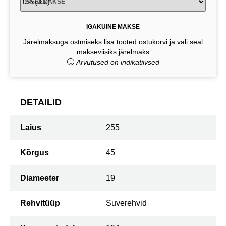
SISSEMAKSE
IGAKUINE MAKSE
Järelmaksuga ostmiseks lisa tooted ostukorvi ja vali seal
makseviisiks järelmaks
Arvutused on indikatiivsed
DETAILID
Laius
255
Kõrgus
45
Diameeter
19
Rehvitüüp
Suverehvid