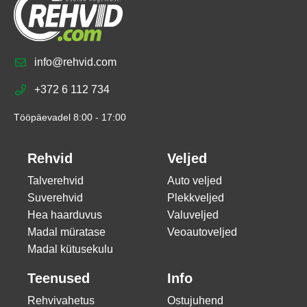
info@rehvid.com
+372 6 112 734
Tööpäevadel 8:00 - 17:00
Rehvid
Veljed
Talverehvid
Auto veljed
Suverehvid
Plekkveljed
Hea haarduvus
Valuveljed
Madal müratase
Veoautoveljed
Madal kütusekulu
Teenused
Info
Rehvivahetus
Ostujuhend