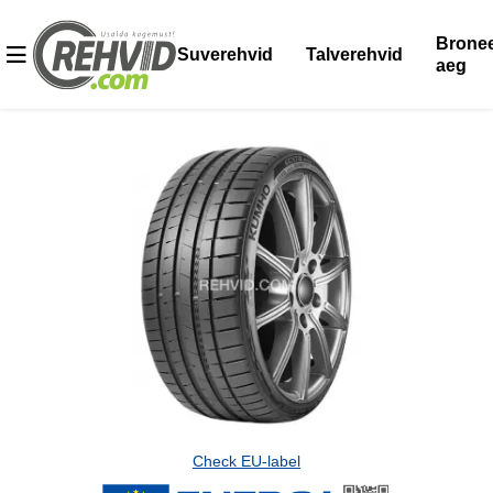
Bronee
Suverehvid
Talverehvid
aeg
Check EU-label