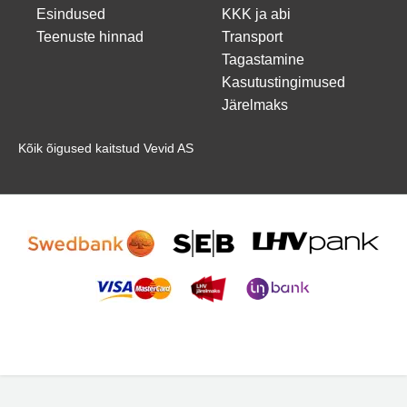
Esindused
KKK ja abi
Teenuste hinnad
Transport
Tagastamine
Kasutustingimused
Järelmaks
Kõik õigused kaitstud Vevid AS