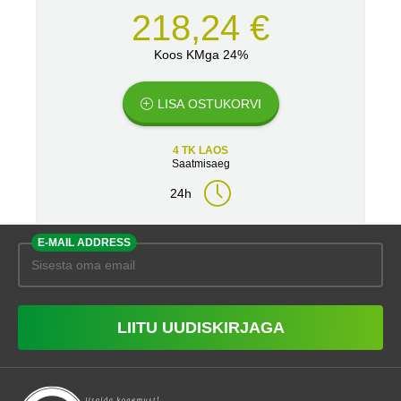
218,24 €
Koos KMga 24%
LISA OSTUKORVI
4 TK LAOS
Saatmisaeg
24h
E-MAIL ADDRESS
LIITU UUDISKIRJAGA