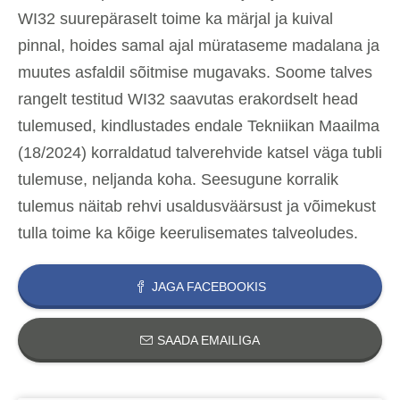
WI32 suurepäraselt toime ka märjal ja kuival
pinnal, hoides samal ajal mürataseme madalana ja
muutes asfaldil sõitmise mugavaks. Soome talves
rangelt testitud WI32 saavutas erakordselt head
tulemused, kindlustades endale Tekniikan Maailma
(18/2024) korraldatud talverehvide katsel väga tubli
tulemuse, neljanda koha. Seesugune korralik
tulemus näitab rehvi usaldusväärsust ja võimekust
tulla toime ka kõige keerulisemates talveoludes.
JAGA FACEBOOKIS
SAADA EMAILIGA