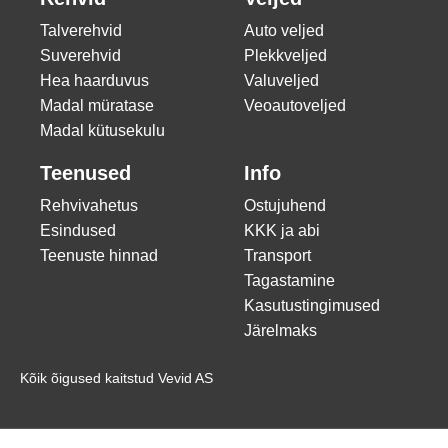
Talverehvid
Auto veljed
Suverehvid
Plekkveljed
Hea haarduvus
Valuveljed
Madal müratase
Veoautoveljed
Madal kütusekulu
Teenused
Info
Rehvivahetus
Ostujuhend
Esindused
KKK ja abi
Teenuste hinnad
Transport
Tagastamine
Kasutustingimused
Järelmaks
Kõik õigused kaitstud Vevid AS