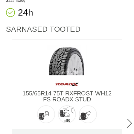
Saatmisaeg
24h
SARNASED TOOTED
155/65R14 75T RXFROST WH12
FS ROADX STUD
dB