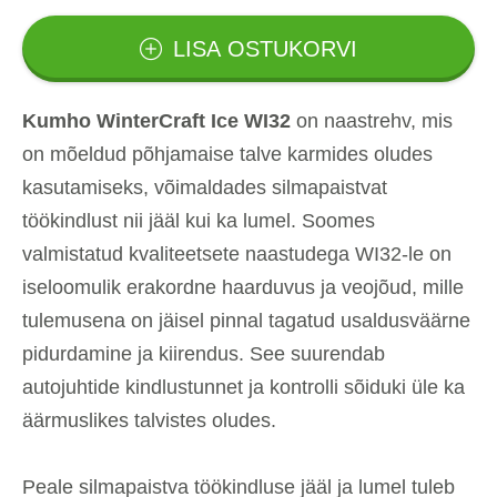
LISA OSTUKORVI
Kumho WinterCraft Ice WI32
on naastrehv, mis
on mõeldud põhjamaise talve karmides oludes
kasutamiseks, võimaldades silmapaistvat
töökindlust nii jääl kui ka lumel. Soomes
valmistatud kvaliteetsete naastudega WI32-le on
iseloomulik erakordne haarduvus ja veojõud, mille
tulemusena on jäisel pinnal tagatud usaldusväärne
pidurdamine ja kiirendus. See suurendab
autojuhtide kindlustunnet ja kontrolli sõiduki üle ka
äärmuslikes talvistes oludes.
Peale silmapaistva töökindluse jääl ja lumel tuleb