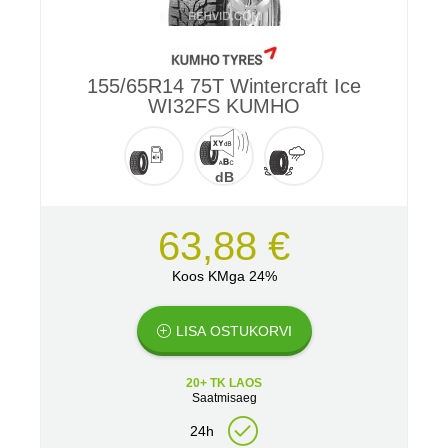
155/65R14 75T Wintercraft Ice
WI32FS KUMHO
dB
63,88 €
Koos KMga 24%
LISA OSTUKORVI
20+ TK LAOS
Saatmisaeg
24h