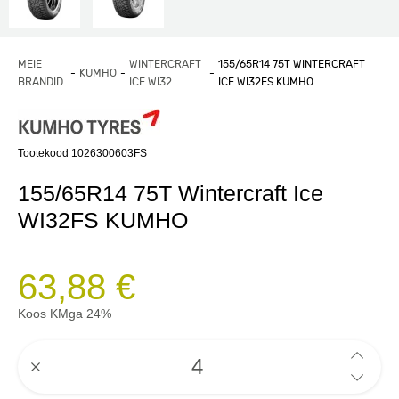
MEIE
WINTERCRAFT
155/65R14 75T WINTERCRAFT
KUMHO
BRÄNDID
ICE WI32
ICE WI32FS KUMHO
Tootekood 1026300603FS
155/65R14 75T Wintercraft Ice
WI32FS KUMHO
63,88 €
Koos KMga 24%