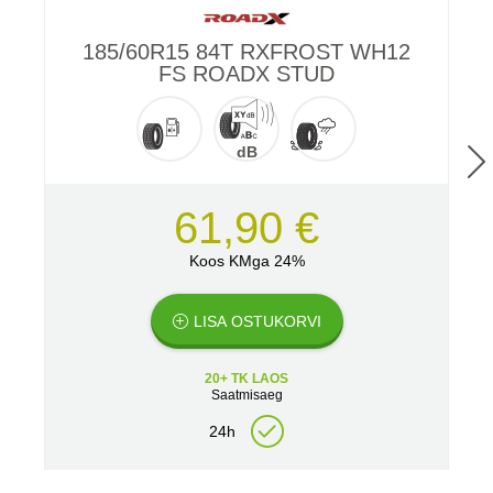
185/60R15 84T RXFROST WH12
FS ROADX STUD
dB
61,90 €
Koos KMga 24%
LISA OSTUKORVI
20+ TK LAOS
Saatmisaeg
24h