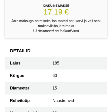
IGAKUINE MAKSE
17.19 €
Järelmaksuga ostmiseks lisa tooted ostukorvi ja vali seal
makseviisiks järelmaks
Arvutused on indikatiivsed
DETAILID
Laius
185
Kõrgus
60
Diameeter
15
Rehvitüüp
Naastrehvid