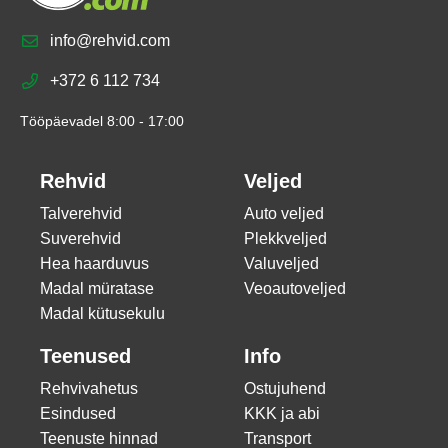
info@rehvid.com
+372 6 112 734
Tööpäevadel 8:00 - 17:00
Rehvid
Veljed
Talverehvid
Auto veljed
Suverehvid
Plekkveljed
Hea haarduvus
Valuveljed
Madal müratase
Veoautoveljed
Madal kütusekulu
Teenused
Info
Rehvivahetus
Ostujuhend
Esindused
KKK ja abi
Teenuste hinnad
Transport