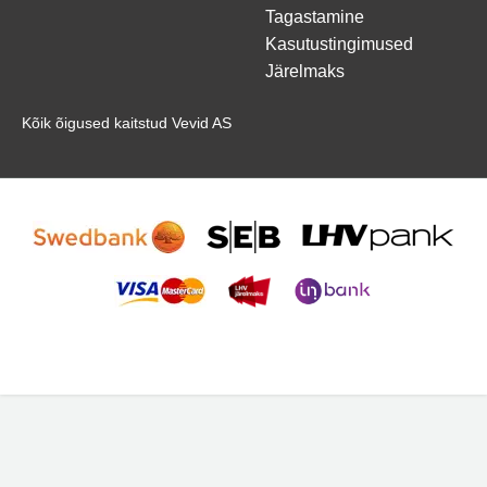
Tagastamine
Kasutustingimused
Järelmaks
Kõik õigused kaitstud Vevid AS