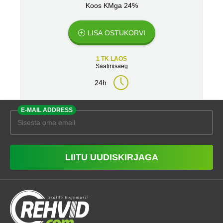
Koos KMga 24%
LISA OSTUKORVI
1 TK LAOS
Saatmisaeg
24h
E-MAIL ADDRESS
LIITU UUDISKIRJAGA