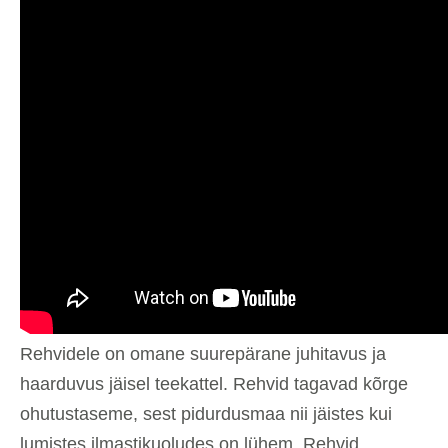
Rehvidele on omane suurepärane juhitavus ja
haarduvus jäisel teekattel. Rehvid tagavad kõrge
ohutustaseme, sest pidurdusmaa nii jäistes kui
lumistes ilmastikuoludes on lühem. Rehvid