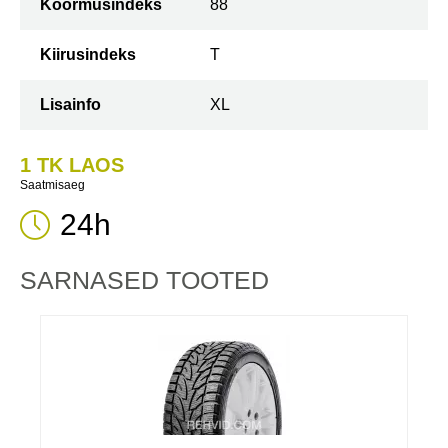
Koormusindeks
88
Kiirusindeks
T
Lisainfo
XL
1 TK LAOS
Saatmisaeg
24h
SARNASED TOOTED