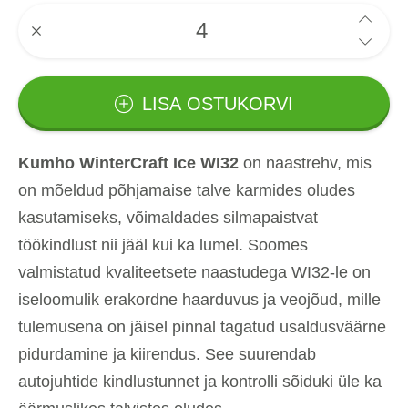
LISA OSTUKORVI
Kumho WinterCraft Ice WI32
on naastrehv, mis
on mõeldud põhjamaise talve karmides oludes
kasutamiseks, võimaldades silmapaistvat
töökindlust nii jääl kui ka lumel. Soomes
valmistatud kvaliteetsete naastudega WI32-le on
iseloomulik erakordne haarduvus ja veojõud, mille
tulemusena on jäisel pinnal tagatud usaldusväärne
pidurdamine ja kiirendus. See suurendab
autojuhtide kindlustunnet ja kontrolli sõiduki üle ka