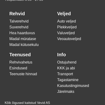
Rehvid
Veljed
Talverehvid
Auto veljed
Suverehvid
Plekkveljed
Hea haarduvus
Valuveljed
Madal müratase
Veoautoveljed
Madal kütusekulu
Teenused
Info
Rehvivahetus
Ostujuhend
Esindused
KKK ja abi
Teenuste hinnad
Transport
Tagastamine
Kasutustingimused
Järelmaks
Kõik õigused kaitstud Vevid AS