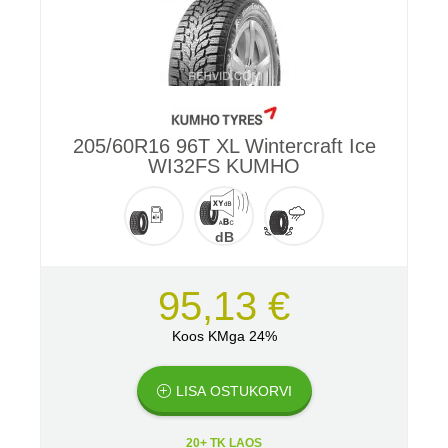
205/60R16 96T XL Wintercraft Ice
WI32FS KUMHO
dB
95,13 €
Koos KMga 24%
LISA OSTUKORVI
20+ TK LAOS