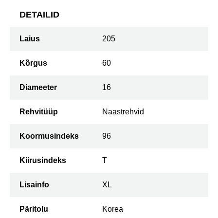
DETAILID
Laius
205
Kõrgus
60
Diameeter
16
Rehvitüüp
Naastrehvid
Koormusindeks
96
Kiirusindeks
T
Lisainfo
XL
Päritolu
Korea