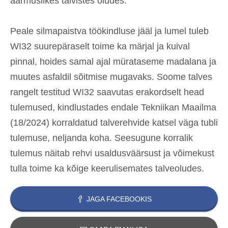
äärmuslikes talvistes oludes.
Peale silmapaistva töökindluse jääl ja lumel tuleb
WI32 suurepäraselt toime ka märjal ja kuival
pinnal, hoides samal ajal mürataseme madalana ja
muutes asfaldil sõitmise mugavaks. Soome talves
rangelt testitud WI32 saavutas erakordselt head
tulemused, kindlustades endale Tekniikan Maailma
(18/2024) korraldatud talverehvide katsel väga tubli
tulemuse, neljanda koha. Seesugune korralik
tulemus näitab rehvi usaldusväärsust ja võimekust
tulla toime ka kõige keerulisemates talveoludes.
JAGA FACEBOOKIS