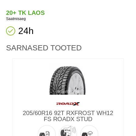
20+ TK LAOS
Saatmisaeg
24h
SARNASED TOOTED
205/60R16 92T RXFROST WH12
2
FS ROADX STUD