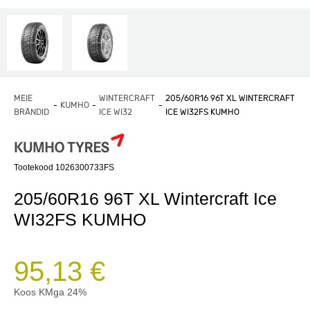
MEIE
WINTERCRAFT
205/60R16 96T XL WINTERCRAFT
KUMHO
BRÄNDID
ICE WI32
ICE WI32FS KUMHO
Tootekood 1026300733FS
205/60R16 96T XL Wintercraft Ice
WI32FS KUMHO
95,13 €
Koos KMga 24%