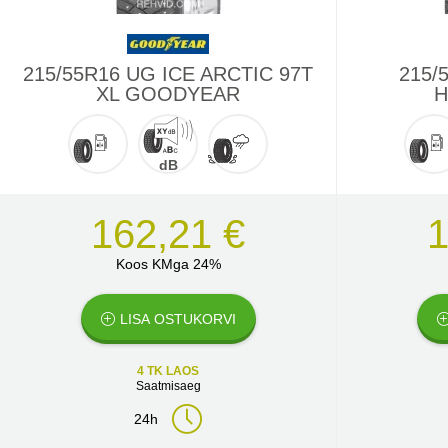
215/55R16 UG ICE ARCTIC 97T
215/
XL GOODYEAR
H
dB
162,21 €
1
Koos KMga 24%
LISA OSTUKORVI
4 TK LAOS
Saatmisaeg
24h