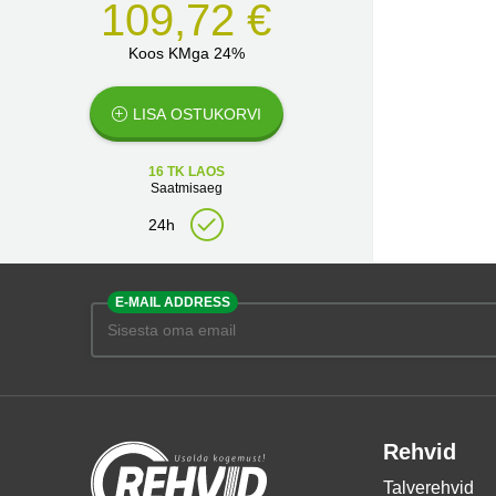
109,72 €
Koos KMga 24%
LISA OSTUKORVI
16 TK LAOS
Saatmisaeg
24h
E-MAIL ADDRESS
Rehvid
Talverehvid