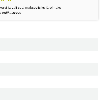
orvi ja vali seal makseviisiks järelmaks
 indikatiivsed