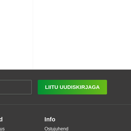
LIITU UUDISKIRJAGA
d
Info
us
Ostujuhend