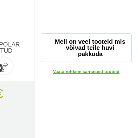
Meil on veel tooteid mis
 POLAR
võivad teile huvi
STUD
pakkuda
Vaata rohkem sarnaseid tooteid
€