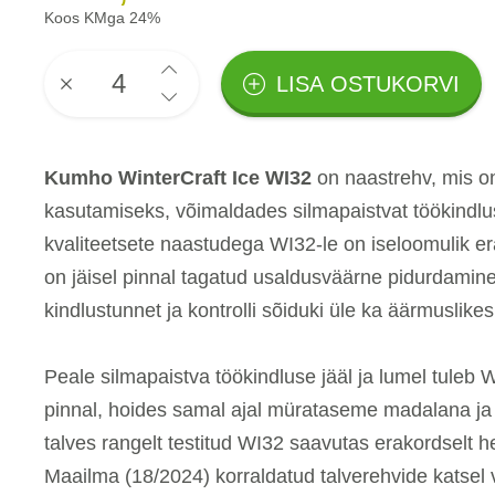
Koos KMga 24%
LISA OSTUKORVI
Kumho WinterCraft Ice WI32
on naastrehv, mis o
kasutamiseks, võimaldades silmapaistvat töökindlus
kvaliteetsete naastudega WI32-le on iseloomulik e
on jäisel pinnal tagatud usaldusväärne pidurdamine
kindlustunnet ja kontrolli sõiduki üle ka äärmuslikes
Peale silmapaistva töökindluse jääl ja lumel tuleb 
pinnal, hoides samal ajal mürataseme madalana ja
talves rangelt testitud WI32 saavutas erakordselt 
Maailma (18/2024) korraldatud talverehvide katsel