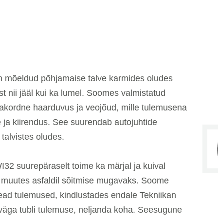
n mõeldud põhjamaise talve karmides oludes
t nii jääl kui ka lumel. Soomes valmistatud
rakordne haarduvus ja veojõud, mille tulemusena
 ja kiirendus. See suurendab autojuhtide
 talvistes oludes.
WI32 suurepäraselt toime ka märjal ja kuival
 muutes asfaldil sõitmise mugavaks. Soome
head tulemused, kindlustades endale Tekniikan
 väga tubli tulemuse, neljanda koha. Seesugune