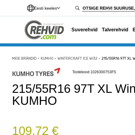
Eesti keeles
Suverehvid
Talverehvid
MEIE BRÄNDID
KUMHO
WINTERCRAFT ICE WI32
215/55R16 97T XL
Tootekood 1026300753FS
215/55R16 97T XL Wint
KUMHO
109,72 €