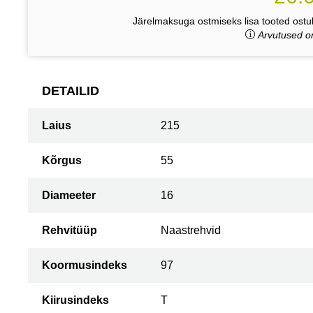
Järelmaksuga ostmiseks lisa tooted ostuk
Arvutused on
DETAILID
Laius
215
Kõrgus
55
Diameeter
16
Rehvitüüp
Naastrehvid
Koormusindeks
97
Kiirusindeks
T