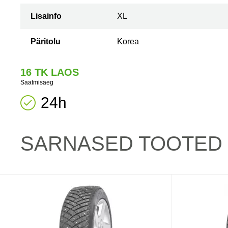
Lisainfo
XL
Päritolu
Korea
16 TK LAOS
Saatmisaeg
24h
SARNASED TOOTED