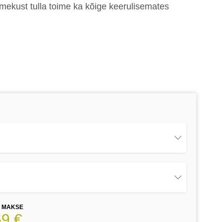
imekust tulla toime ka kõige keerulisemates
E MAKSE
69 €