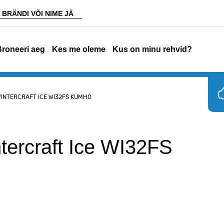
Broneeri aeg
Kes me oleme
Kus on minu rehvid?
 WINTERCRAFT ICE WI32FS KUMHO
ercraft Ice WI32FS