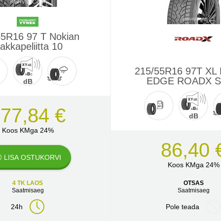
55R16 97 T Nokian
akkapeliitta 10
215/55R16 97T XL
EDGE ROADX 
dB
77,84 €
dB
Koos KMga 24%
86,40 
LISA OSTUKORVI
Koos KMga 24%
4 TK LAOS
OTSAS
Saatmisaeg
Saatmisaeg
24h
Pole teada