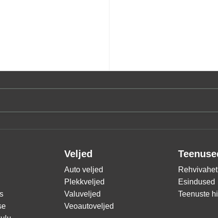
Veljed
Teenuse
Auto veljed
Rehvivahet
Plekkveljed
Esindused
s
Valuveljed
Teenuste h
se
Veoautoveljed