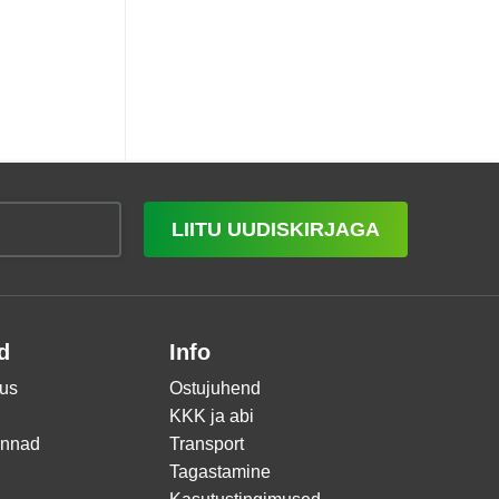
LIITU UUDISKIRJAGA
d
Info
us
Ostujuhend
KKK ja abi
innad
Transport
Tagastamine