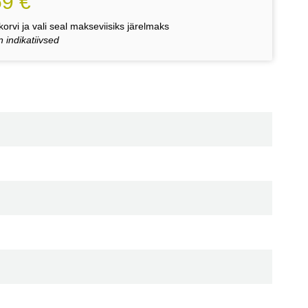
59 €
orvi ja vali seal makseviisiks järelmaks
 indikatiivsed