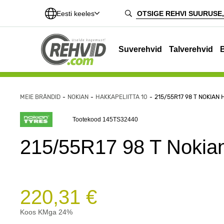
Eesti keeles
Suverehvid
Talverehvid
MEIE BRÄNDID
NOKIAN
HAKKAPELIITTA 10
215/55R17 98 T NOKIAN 
Tootekood 145TS32440
215/55R17 98 T Nokian
220,31 €
Koos KMga 24%