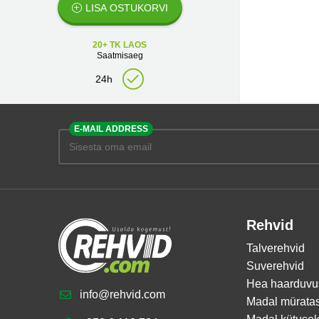
LISA OSTUKORVI
20+ TK LAOS
Saatmisaeg
24h
E-MAIL ADDRESS
Rehvid
Talverehvid
Suverehvid
Hea haarduvu
info@rehvid.com
Madal mürata