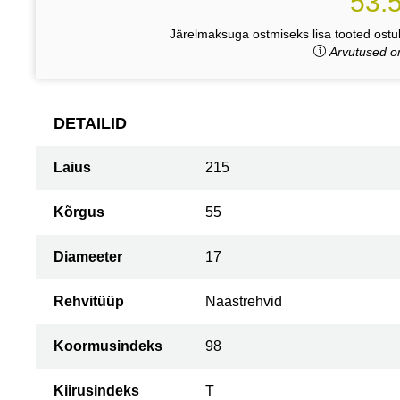
53.
Järelmaksuga ostmiseks lisa tooted ostuk
Arvutused on
DETAILID
Laius
215
Kõrgus
55
Diameeter
17
Rehvitüüp
Naastrehvid
Koormusindeks
98
Kiirusindeks
T