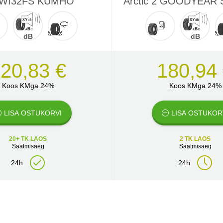
 WI32FS KUMHO
Arctic 2 GOODYEAR
dB
dB
20,83 €
180,94
Koos KMga 24%
Koos KMga 24%
LISA OSTUKORVI
LISA OSTUKOR
20+ TK LAOS
2 TK LAOS
Saatmisaeg
Saatmisaeg
24h
24h