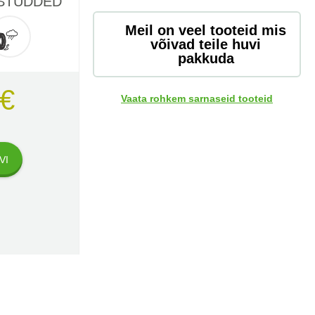
 STUDDED
Meil on veel tooteid mis
võivad teile huvi
pakkuda
 €
Vaata rohkem sarnaseid tooteid
VI