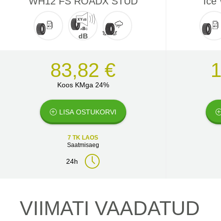
WH12 FS ROADX STUD
Ice
dB
83,82 €
1
Koos KMga 24%
LISA OSTUKORVI
7 TK LAOS
Saatmisaeg
24h
VIIMATI VAADATUD