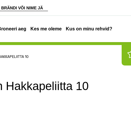
Broneeri aeg
Kes me oleme
Kus on minu rehvid?
HAKKAPELIITTA 10
 Hakkapeliitta 10