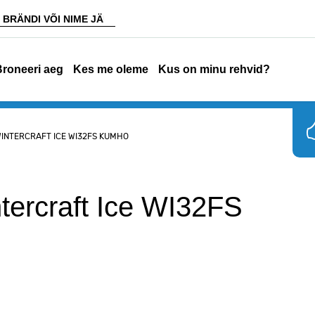
Broneeri aeg
Kes me oleme
Kus on minu rehvid?
 WINTERCRAFT ICE WI32FS KUMHO
ercraft Ice WI32FS