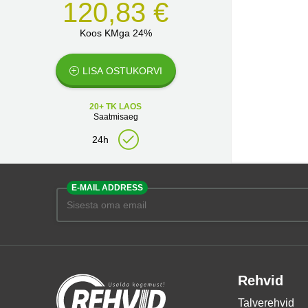
120,83 €
Koos KMga 24%
LISA OSTUKORVI
20+ TK LAOS
Saatmisaeg
24h
E-MAIL ADDRESS
Rehvid
Talverehvid