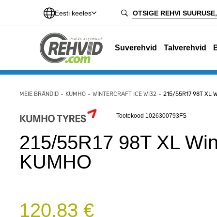
Eesti keeles
Suverehvid
Talverehvid
MEIE BRÄNDID
KUMHO
WINTERCRAFT ICE WI32
215/55R17 98T XL
Tootekood 1026300793FS
215/55R17 98T XL Wint
KUMHO
120,83 €