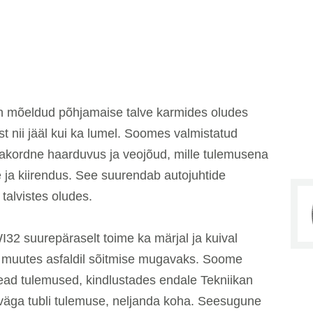
n mõeldud põhjamaise talve karmides oludes
t nii jääl kui ka lumel. Soomes valmistatud
rakordne haarduvus ja veojõud, mille tulemusena
 ja kiirendus. See suurendab autojuhtide
 talvistes oludes.
WI32 suurepäraselt toime ka märjal ja kuival
 muutes asfaldil sõitmise mugavaks. Soome
head tulemused, kindlustades endale Tekniikan
 väga tubli tulemuse, neljanda koha. Seesugune