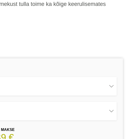
imekust tulla toime ka kõige keerulisemates
E MAKSE
39 €