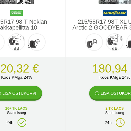
55R17 98 T Nokian
215/55R17 98T XL U
akkapeliitta 10
Arctic 2 GOODYEAR
dB
dB
20,32 €
180,94
Koos KMga 24%
Koos KMga 24%
LISA OSTUKORVI
LISA OSTUKOR
20+ TK LAOS
2 TK LAOS
Saatmisaeg
Saatmisaeg
24h
24h