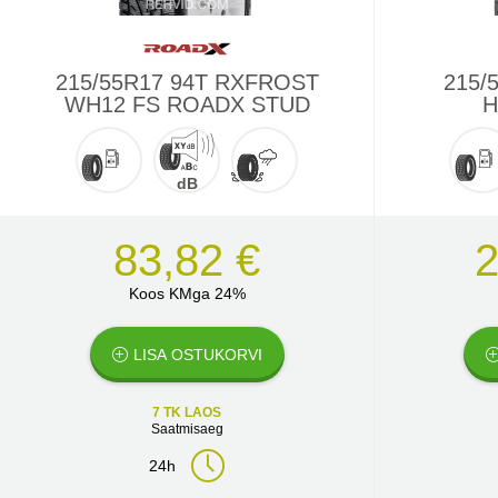
215/55R17 94T RXFROST
215/
WH12 FS ROADX STUD
H
dB
83,82 €
2
Koos KMga 24%
LISA OSTUKORVI
7 TK LAOS
Saatmisaeg
24h