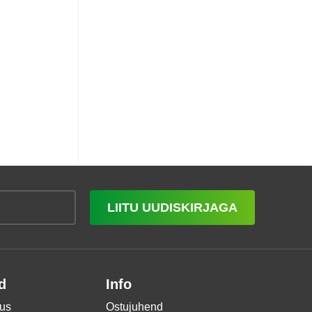
LIITU UUDISKIRJAGA
d
Info
us
Ostujuhend