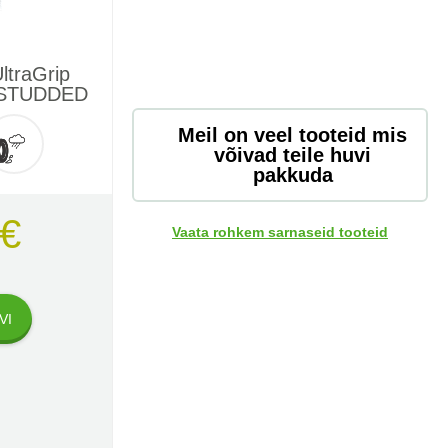
ltraGrip
 STUDDED
Meil on veel tooteid mis
võivad teile huvi
pakkuda
 €
Vaata rohkem sarnaseid tooteid
VI