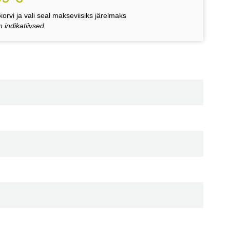
orvi ja vali seal makseviisiks järelmaks
 indikatiivsed