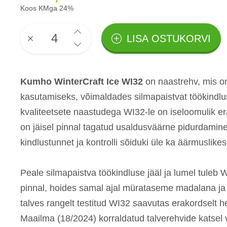
Koos KMga 24%
LISA OSTUKORVI
Kumho WinterCraft Ice WI32
on naastrehv, mis o
kasutamiseks, võimaldades silmapaistvat töökindlus
kvaliteetsete naastudega WI32-le on iseloomulik e
on jäisel pinnal tagatud usaldusväärne pidurdamine
kindlustunnet ja kontrolli sõiduki üle ka äärmuslikes
Peale silmapaistva töökindluse jääl ja lumel tuleb 
pinnal, hoides samal ajal mürataseme madalana ja
talves rangelt testitud WI32 saavutas erakordselt 
Maailma (18/2024) korraldatud talverehvide katsel