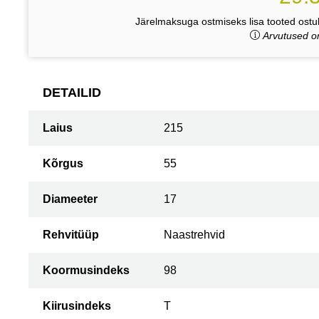
Järelmaksuga ostmiseks lisa tooted ostuk
Arvutused on
DETAILID
Laius
215
Kõrgus
55
Diameeter
17
Rehvitüüp
Naastrehvid
Koormusindeks
98
Kiirusindeks
T