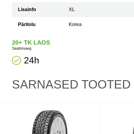
Lisainfo
XL
Päritolu
Korea
20+ TK LAOS
Saatmisaeg
24h
SARNASED TOOTED