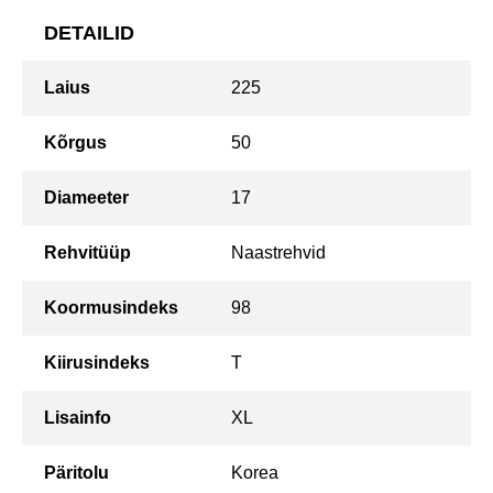
DETAILID
Laius
225
Kõrgus
50
Diameeter
17
Rehvitüüp
Naastrehvid
Koormusindeks
98
Kiirusindeks
T
Lisainfo
XL
Päritolu
Korea