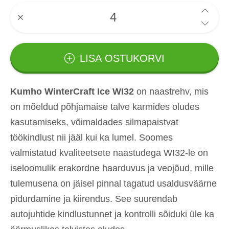
LISA OSTUKORVI
Kumho WinterCraft Ice WI32
on naastrehv, mis
on mõeldud põhjamaise talve karmides oludes
kasutamiseks, võimaldades silmapaistvat
töökindlust nii jääl kui ka lumel. Soomes
valmistatud kvaliteetsete naastudega WI32-le on
iseloomulik erakordne haarduvus ja veojõud, mille
tulemusena on jäisel pinnal tagatud usaldusväärne
pidurdamine ja kiirendus. See suurendab
autojuhtide kindlustunnet ja kontrolli sõiduki üle ka