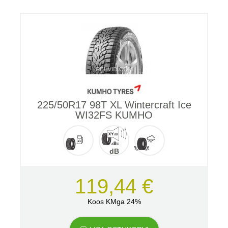
225/50R17 98T XL Wintercraft Ice
WI32FS KUMHO
dB
119,44 €
Koos KMga 24%