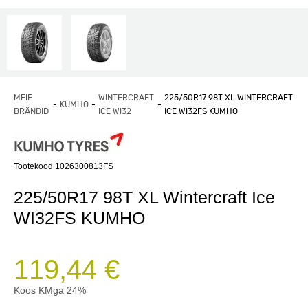
MEIE
WINTERCRAFT
225/50R17 98T XL WINTERCRAFT
KUMHO
BRÄNDID
ICE WI32
ICE WI32FS KUMHO
Tootekood 1026300813FS
225/50R17 98T XL Wintercraft Ice
WI32FS KUMHO
119,44 €
Koos KMga 24%