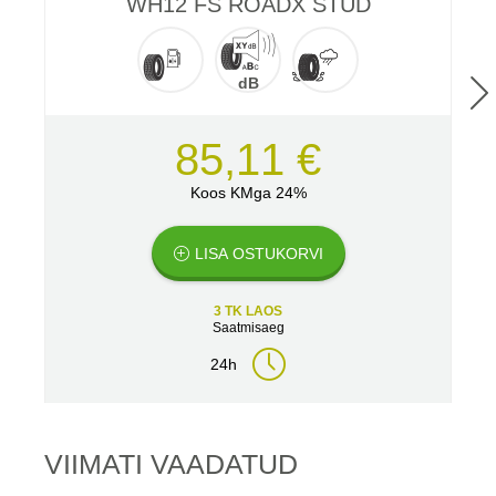
WH12 FS ROADX STUD
dB
85,11 €
Koos KMga 24%
LISA OSTUKORVI
3 TK LAOS
Saatmisaeg
24h
VIIMATI VAADATUD