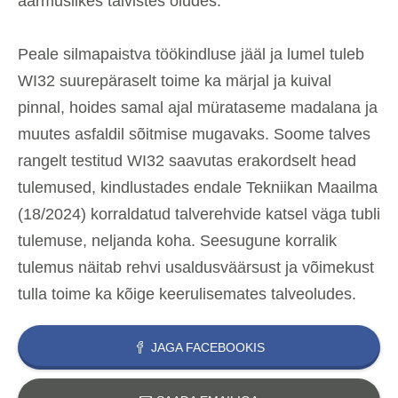
äärmuslikes talvistes oludes.
Peale silmapaistva töökindluse jääl ja lumel tuleb
WI32 suurepäraselt toime ka märjal ja kuival
pinnal, hoides samal ajal mürataseme madalana ja
muutes asfaldil sõitmise mugavaks. Soome talves
rangelt testitud WI32 saavutas erakordselt head
tulemused, kindlustades endale Tekniikan Maailma
(18/2024) korraldatud talverehvide katsel väga tubli
tulemuse, neljanda koha. Seesugune korralik
tulemus näitab rehvi usaldusväärsust ja võimekust
tulla toime ka kõige keerulisemates talveoludes.
JAGA FACEBOOKIS