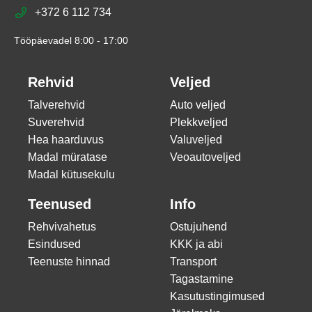
+372 6 112 734
Tööpäevadel 8:00 - 17:00
Rehvid
Veljed
Talverehvid
Auto veljed
Suverehvid
Plekkveljed
Hea haarduvus
Valuveljed
Madal müratase
Veoautoveljed
Madal kütusekulu
Teenused
Info
Rehvivahetus
Ostujuhend
Esindused
KKK ja abi
Teenuste hinnad
Transport
Tagastamine
Kasutustingimused