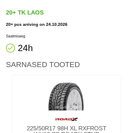
20+ TK LAOS
20+ pcs arriving on 24.10.2026
Saatmisaeg
24h
SARNASED TOOTED
225/50R17 98H XL RXFROST