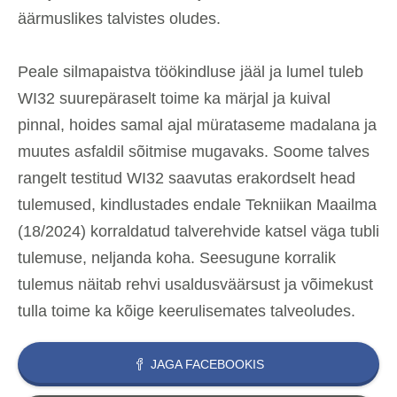
äärmuslikes talvistes oludes.
Peale silmapaistva töökindluse jääl ja lumel tuleb
WI32 suurepäraselt toime ka märjal ja kuival
pinnal, hoides samal ajal mürataseme madalana ja
muutes asfaldil sõitmise mugavaks. Soome talves
rangelt testitud WI32 saavutas erakordselt head
tulemused, kindlustades endale Tekniikan Maailma
(18/2024) korraldatud talverehvide katsel väga tubli
tulemuse, neljanda koha. Seesugune korralik
tulemus näitab rehvi usaldusväärsust ja võimekust
tulla toime ka kõige keerulisemates talveoludes.
JAGA FACEBOOKIS