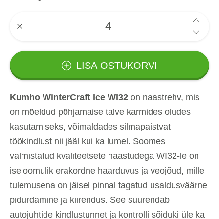
LISA OSTUKORVI
Kumho WinterCraft Ice WI32
on naastrehv, mis
on mõeldud põhjamaise talve karmides oludes
kasutamiseks, võimaldades silmapaistvat
töökindlust nii jääl kui ka lumel. Soomes
valmistatud kvaliteetsete naastudega WI32-le on
iseloomulik erakordne haarduvus ja veojõud, mille
tulemusena on jäisel pinnal tagatud usaldusväärne
pidurdamine ja kiirendus. See suurendab
autojuhtide kindlustunnet ja kontrolli sõiduki üle ka