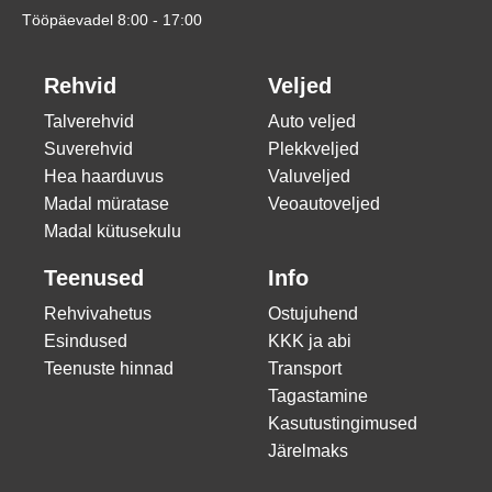
Tööpäevadel 8:00 - 17:00
Rehvid
Veljed
Talverehvid
Auto veljed
Suverehvid
Plekkveljed
Hea haarduvus
Valuveljed
Madal müratase
Veoautoveljed
Madal kütusekulu
Teenused
Info
Rehvivahetus
Ostujuhend
Esindused
KKK ja abi
Teenuste hinnad
Transport
Tagastamine
Kasutustingimused
Järelmaks