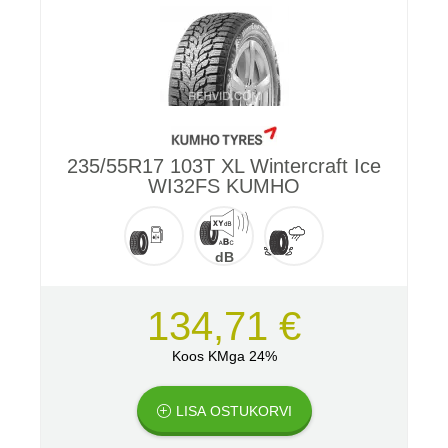
235/55R17 103T XL Wintercraft Ice
WI32FS KUMHO
dB
134,71 €
Koos KMga 24%
LISA OSTUKORVI