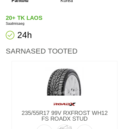
Päritolu
Korea
20+ TK LAOS
Saatmisaeg
24h
SARNASED TOOTED
235/55R17 99V RXFROST WH12
2
FS ROADX STUD