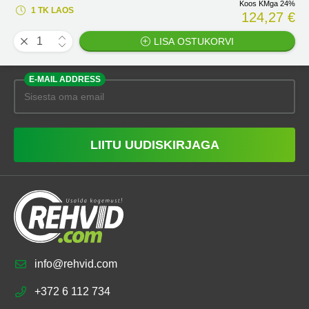
Koos KMga 24%
1 TK LAOS
124,27 €
LISA OSTUKORVI
E-MAIL ADDRESS
LIITU UUDISKIRJAGA
info@rehvid.com
+372 6 112 734