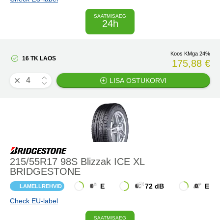
SAATMISAEG
24h
Koos KMga 24%
16 TK LAOS
175,88 €
LISA OSTUKORVI
215/55R17 98S Blizzak ICE XL
BRIDGESTONE
E
72 dB
E
LAMELLREHVID
Check EU-label
SAATMISAEG