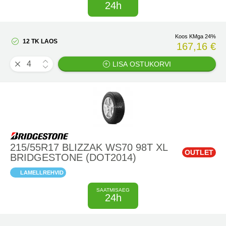
24h
Koos KMga 24%
12 TK LAOS
167,16 €
LISA OSTUKORVI
215/55R17 BLIZZAK WS70 98T XL
OUTLET
BRIDGESTONE (DOT2014)
LAMELLREHVID
SAATMISAEG
24h