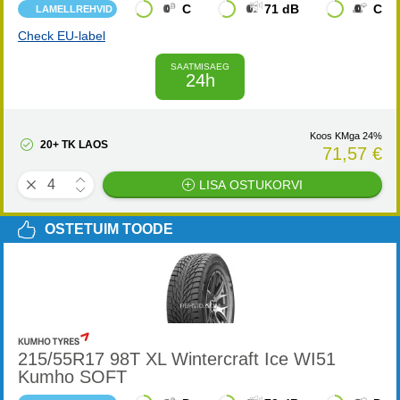
C
71 dB
C
LAMELLREHVID
Check EU-label
SAATMISAEG
24h
Koos KMga 24%
20+ TK LAOS
71,57 €
LISA OSTUKORVI
OSTETUIM TOODE
215/55R17 98T XL Wintercraft Ice WI51
Kumho SOFT