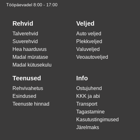
Tööpäevadel 8:00 - 17:00
Rehvid
Veljed
Talverehvid
Auto veljed
Suverehvid
Plekkveljed
Hea haarduvus
Valuveljed
Madal müratase
Veoautoveljed
Madal kütusekulu
Teenused
Info
Rehvivahetus
Ostujuhend
Esindused
KKK ja abi
Teenuste hinnad
Transport
Tagastamine
Kasutustingimused
Järelmaks