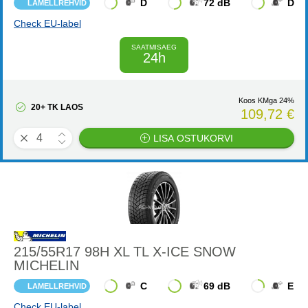
D
72 dB
D
LAMELLREHVID
Check EU-label
SAATMISAEG
24h
Koos KMga 24%
20+ TK LAOS
109,72 €
LISA OSTUKORVI
215/55R17 98H XL TL X-ICE SNOW
MICHELIN
C
69 dB
E
LAMELLREHVID
Check EU-label