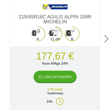
215/65R16C AGILIS ALPIN 109R
MICHELIN
D
71 dB
B
177,67 €
Koos KMga 24%
LISA OSTUKORVI
2 TK LAOS
Saatmisaeg
24h