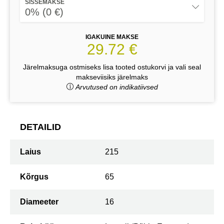
SISSEMAKSE
0% (0 €)
IGAKUINE MAKSE
29.72 €
Järelmaksuga ostmiseks lisa tooted ostukorvi ja vali seal
makseviisiks järelmaks
Arvutused on indikatiivsed
DETAILID
Laius
215
Kõrgus
65
Diameeter
16