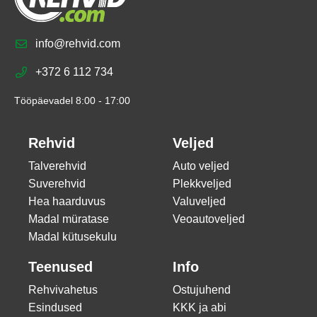
info@rehvid.com
+372 6 112 734
Tööpäevadel 8:00 - 17:00
Rehvid
Veljed
Talverehvid
Auto veljed
Suverehvid
Plekkveljed
Hea haarduvus
Valuveljed
Madal müratase
Veoautoveljed
Madal kütusekulu
Teenused
Info
Rehvivahetus
Ostujuhend
Esindused
KKK ja abi