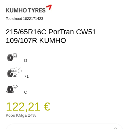
Tootekood 1022171423
215/65R16C PorTran CW51
109/107R KUMHO
D
71
C
122,21 €
Koos KMga 24%