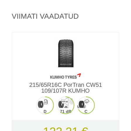
VIIMATI VAADATUD
215/65R16C PorTran CW51
109/107R KUMHO
D
71 dB
C