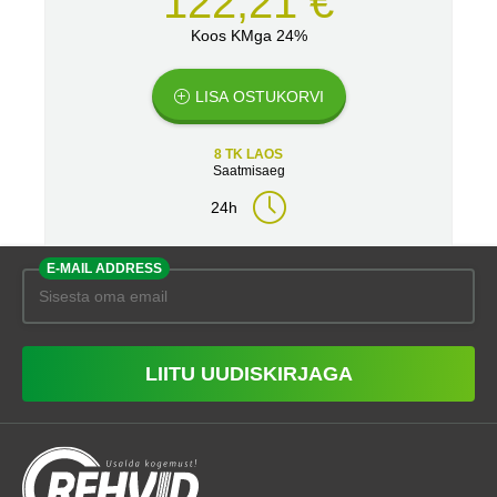
122,21 €
Koos KMga 24%
LISA OSTUKORVI
8 TK LAOS
Saatmisaeg
24h
E-MAIL ADDRESS
LIITU UUDISKIRJAGA