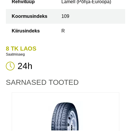
Rehvitüüp
Lamell (Põhja-Euroopa)
Koormusindeks
109
Kiirusindeks
R
8 TK LAOS
Saatmisaeg
24h
SARNASED TOOTED