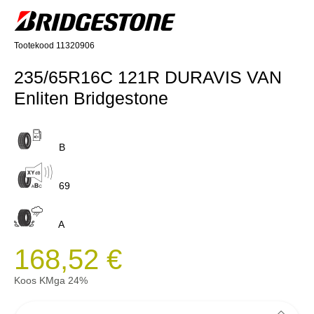
Tootekood 11320906
235/65R16C 121R DURAVIS VAN
Enliten Bridgestone
B
69
A
168,52 €
Koos KMga 24%