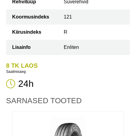
Rehvitüüp
Suverehvid
Koormusindeks
121
Kiirusindeks
R
Lisainfo
Enliten
8 TK LAOS
Saatmisaeg
24h
SARNASED TOOTED