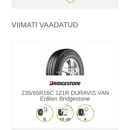
VIIMATI VAADATUD
235/65R16C 121R DURAVIS VAN
Enliten Bridgestone
B
69 dB
A