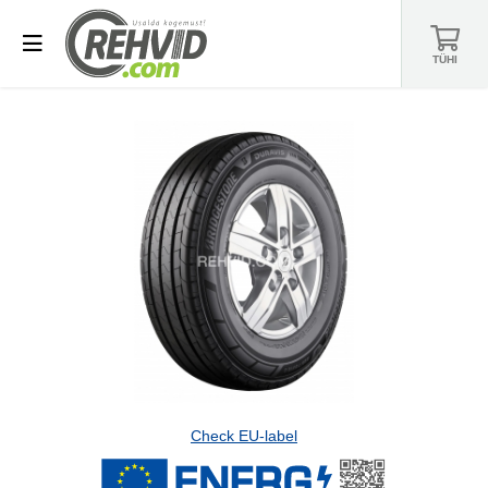
TÜHI
Check EU-label