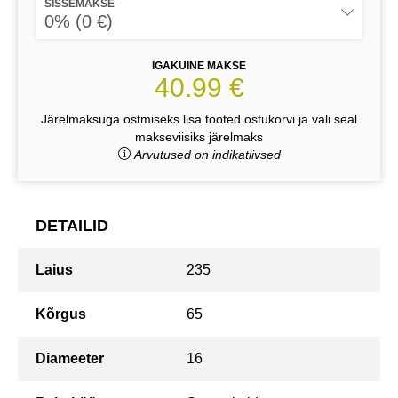
SISSEMAKSE
0% (0 €)
IGAKUINE MAKSE
40.99 €
Järelmaksuga ostmiseks lisa tooted ostukorvi ja vali seal
makseviisiks järelmaks
Arvutused on indikatiivsed
DETAILID
Laius
235
Kõrgus
65
Diameeter
16