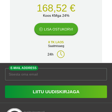
168,52 €
Koos KMga 24%
LISA OSTUKORVI
8 TK LAOS
Saatmisaeg
24h
E-MAIL ADDRESS
LIITU UUDISKIRJAGA