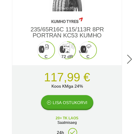
235/65R16C 115/113R 8PR
PORTRAN KC53 KUMHO
2
C
72 dB
C
117,99 €
Koos KMga 24%
LISA OSTUKORVI
20+ TK LAOS
Saatmisaeg
24h