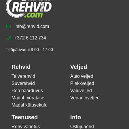
info@rehvid.com
+372 6 112 734
Tööpäevadel 8:00 - 17:00
Rehvid
Veljed
Talverehvid
Auto veljed
Suverehvid
Plekkveljed
Hea haarduvus
Valuveljed
Madal müratase
Veoautoveljed
Madal kütusekulu
Teenused
Info
Rehvivahetus
Ostujuhend