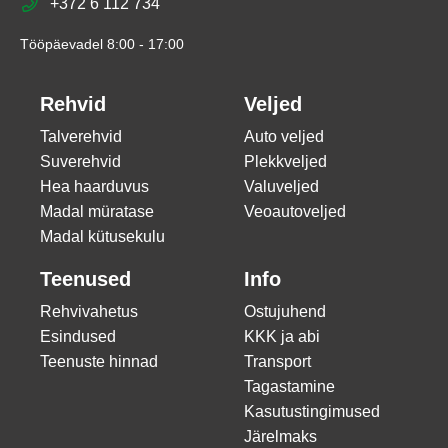
+372 6 112 734
Tööpäevadel 8:00 - 17:00
Rehvid
Veljed
Talverehvid
Auto veljed
Suverehvid
Plekkveljed
Hea haarduvus
Valuveljed
Madal müratase
Veoautoveljed
Madal kütusekulu
Teenused
Info
Rehvivahetus
Ostujuhend
Esindused
KKK ja abi
Teenuste hinnad
Transport
Tagastamine
Kasutustingimused
Järelmaks