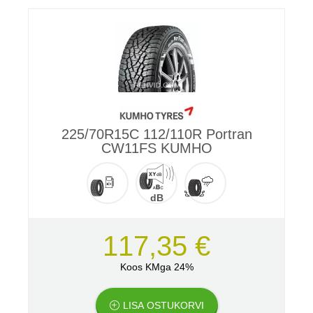
225/70R15C 112/110R Portran
CW11FS KUMHO
dB
117,35 €
Koos KMga 24%
LISA OSTUKORVI