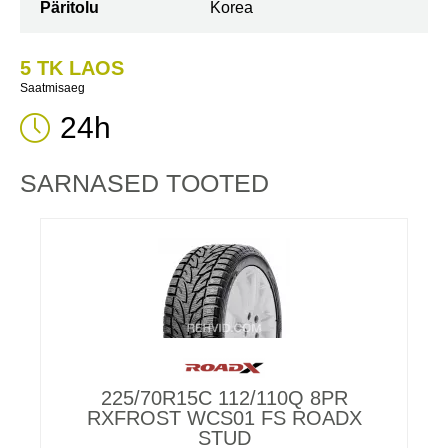
Päritolu
Korea
5 TK LAOS
Saatmisaeg
24h
SARNASED TOOTED
225/70R15C 112/110Q 8PR
RXFROST WCS01 FS ROADX
STUD