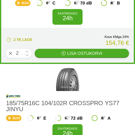
C
70 dB
B
SUVI
SAATMISAEG
24h
Koos KMga 24%
2 TK LAOS
154,76 €
LISA OSTUKORVI
185/75R16C 104/102R CROSSPRO YS77
JINYU
E
72 dB
A
SUVI
SAATMISAEG
24h