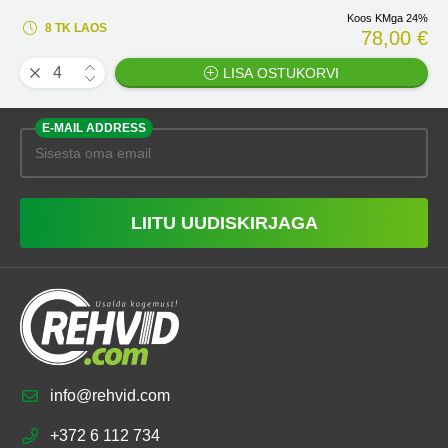
Koos KMga 24%
8 TK LAOS
78,00 €
LISA OSTUKORVI
E-MAIL ADDRESS
LIITU UUDISKIRJAGA
info@rehvid.com
+372 6 112 734