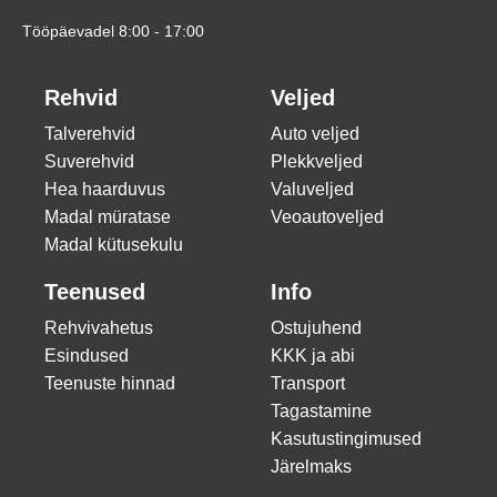
Tööpäevadel 8:00 - 17:00
Rehvid
Veljed
Talverehvid
Auto veljed
Suverehvid
Plekkveljed
Hea haarduvus
Valuveljed
Madal müratase
Veoautoveljed
Madal kütusekulu
Teenused
Info
Rehvivahetus
Ostujuhend
Esindused
KKK ja abi
Teenuste hinnad
Transport
Tagastamine
Kasutustingimused
Järelmaks