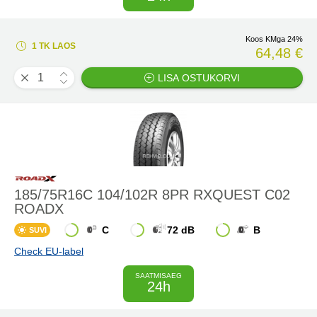
Koos KMga 24%
1 TK LAOS
64,48 €
LISA OSTUKORVI
185/75R16C 104/102R 8PR RXQUEST C02
ROADX
C
72 dB
B
SUVI
Check EU-label
SAATMISAEG
24h